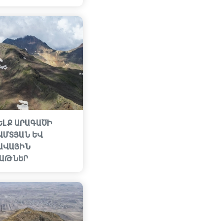
ԵԼՔ ԱՐԱԳԱԾԻ
ՎՄՏՅԱՆ ԵՎ
ԱՎԱՅԻՆ
ԱԹՆԵՐ