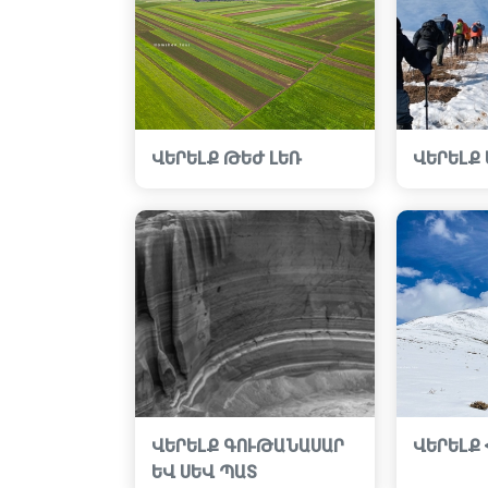
ՎԵՐԵԼՔ ԹԵԺ ԼԵՌ
ՎԵՐԵԼՔ
ՎԵՐԵԼՔ ԳՈՒԹԱՆԱՍԱՐ
ՎԵՐԵԼՔ
ԵՎ ՍԵՎ ՊԱՏ