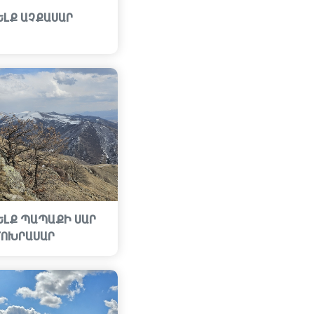
ԵԼՔ ԱՉՔԱՍԱՐ
ԵԼՔ ՊԱՊԱՔԻ ՍԱՐ
ՄՈԽՐԱՍԱՐ