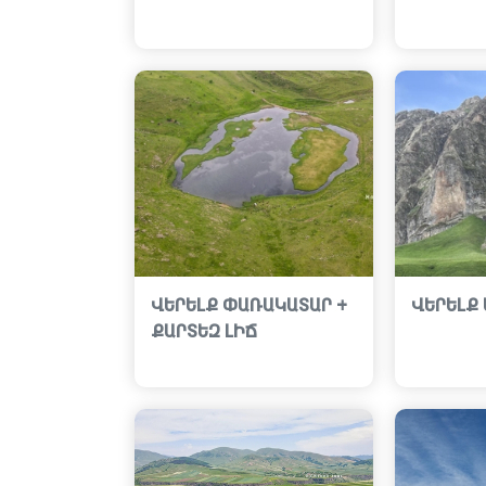
ՎԵՐԵԼՔ ՓԱՌԱԿԱՏԱՐ +
ՎԵՐԵԼՔ
ՔԱՐՏԵԶ ԼԻՃ