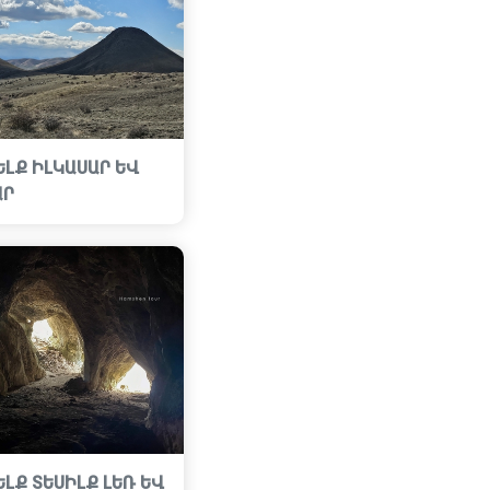
ԵԼՔ ԻԼԿԱՍԱՐ ԵՎ
ԱՐ
ԵԼՔ ՏԵՍԻԼՔ ԼԵՌ ԵՎ