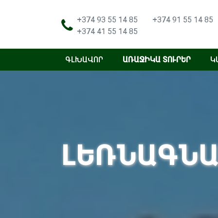
+374 93 55 14 85
+374 91 55 14 85
+374 41 55 14 85
ԳԼԽԱՎՈՐ
ԱՌԱՋԻԿԱ ՏՈՒՐԵՐ
Կ
ԼԵՌՆԱԳՆԱ