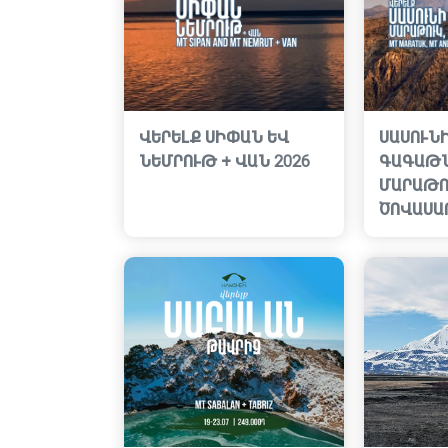
ՎԵՐԵԼՔ ՍԻՓԱՆ ԵՎ
ՍԱՍՈՒՆԻ
ՆԵՄՐՈՒԹ + ՎԱՆ 2026
ԳԱԳԱԹՆ
ՄԱՐԱԹՈՒ
ԾՈՎԱՍԱՐ