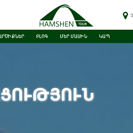
Չ
ԱՐԾԻՔՆԵՐ
ԲԼՈԳ
ՄԵՐ ՄԱՍԻՆ
ԿԱՊ
ՑՈՒԹՅՈՒՆ