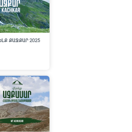
ԵԼՔ ՔԱՋՔԱՐ 2025