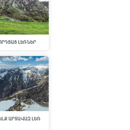
ՈՐԴՅԱՑ ԼԵՌՆԵՐ
ԵԼՔ ԱՐՏԱՎԱԶ ԼԵՌ