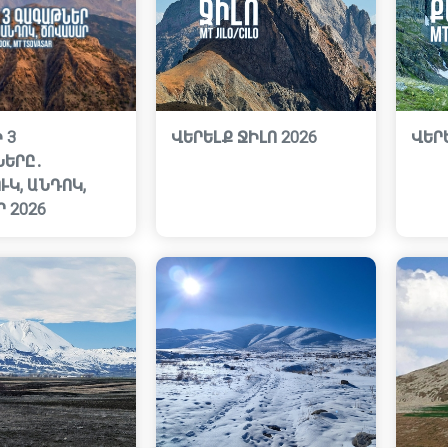
 3
ՎԵՐԵԼՔ ՋԻԼՈ 2026
ՎԵՐ
ԵՐԸ․
Կ, ԱՆԴՈԿ,
 2026