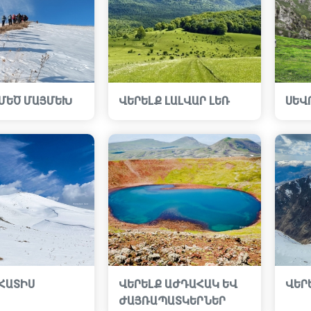
 ՄԵԾ ՄԱՅՄԵԽ
ՎԵՐԵԼՔ ԼԱԼՎԱՐ ԼԵՌ
ՍԵՎ
 ՀԱՏԻՍ
ՎԵՐԵԼՔ ԱԺԴԱՀԱԿ ԵՎ
ՎԵՐ
ԺԱՅՌԱՊԱՏԿԵՐՆԵՐ