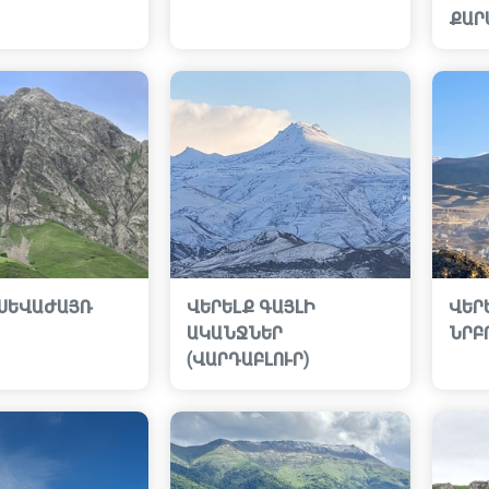
ՔԱՐ
 ՍԵՎԱԺԱՅՌ
ՎԵՐԵԼՔ ԳԱՅԼԻ
ՎԵՐ
ԱԿԱՆՋՆԵՐ
ՆՐԲ
(ՎԱՐԴԱԲԼՈՒՐ)