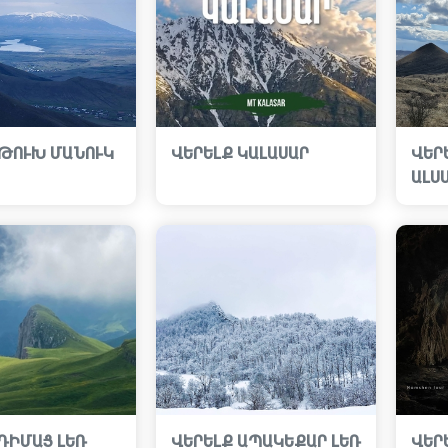
 ԹՈՒԽ ՄԱՆՈՒԿ
ՎԵՐԵԼՔ ԿԱԼԱՍԱՐ
ՎԵՐ
ԱԼՍ
ԴԻՄԱՑ ԼԵՌ
ՎԵՐԵԼՔ ԱՊԱԿԵՔԱՐ ԼԵՌ
ՎԵՐ