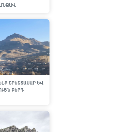
ԱՆՁԱՎ
ԵԼՔ ՇՐԵՇՏԱՍԱՐ ԵՎ
ՈՒՅՆ ԲԵՐԴ