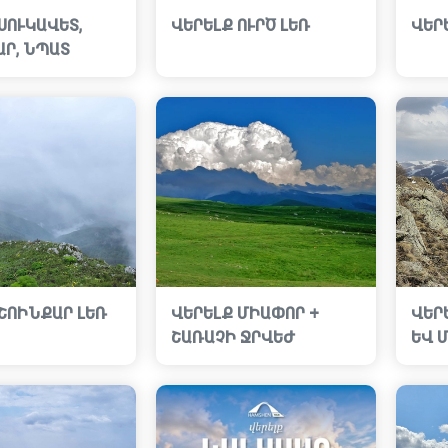
ՍՈՒԿԱՎԵՏ,
ՎԵՐԵԼՔ ՈՒՐԾ ԼԵՌ
ՎԵՐ
ԱՐ, ՆՊԱՏ
ՇՈԻՆՔԱՐ ԼԵՌ
ՎԵՐԵԼՔ ՄԻԱՓՈՐ +
ՎԵՐ
ՇԱՌԱՉԻ ՋՐՎԵԺ
ԵՎ 