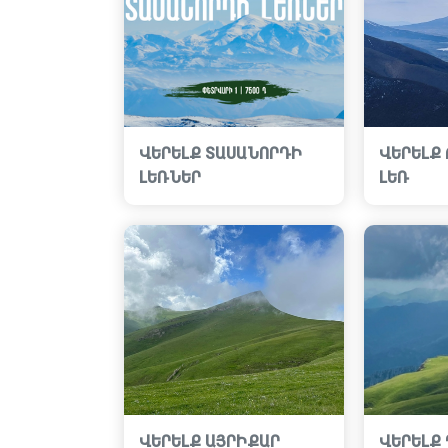
ՎԵՐԵԼՔ ՏԱՍԱՆՈՐԴԻ
ՎԵՐԵԼՔ
ԼԵՌՆԵՐ
ԼԵՌ
ՎԵՐԵԼՔ ԱՅՐԻՔԱՐ
ՎԵՐԵԼՔ 