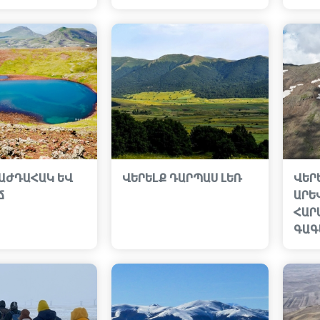
 ԱԺԴԱՀԱԿ ԵՎ
ՎԵՐԵԼՔ ԴԱՐՊԱՍ ԼԵՌ
ՎԵՐ
Ճ
ԱՐԵ
ՀԱՐ
ԳԱԳ