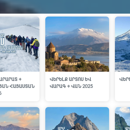
ԱՐԱՐԱՏ +
ՎԵՐԵԼՔ ԱՐՏՈՍ ԵՎ
ՎԵՐԵ
ՅԱՆ ՀԱՅԱՍՏԱՆ
ՎԱՐԱԳ + ՎԱՆ 2025
6