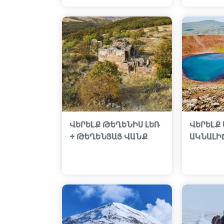
ՎԵՐԵԼՔ ԹԵՂԵՆԻՍ ԼԵՌ
ՎԵՐԵԼՔ
+ ԹԵՂԵՆՅԱՑ ՎԱՆՔ
ԱԿՆԱԼԻ