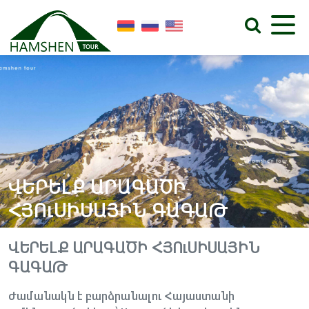
ՎԵՐԵԼՔ ԱՐԱԳԱԾԻ
ՀՅՈւՍԻՍԱՅԻՆ ԳԱԳԱԹ
ՎԵՐԵԼՔ ԱՐԱԳԱԾԻ ՀՅՈւՍԻՍԱՅԻՆ
ԳԱԳԱԹ
Ժամանակն է բարձրանալու Հայաստանի