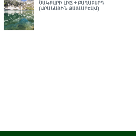
ԾԱԿՔԱՐԻ ԼԻՃ + ԲԱՂԱԲԵՐԴ
(ՎՐԱՆԱՅԻՆ ՔԱՅԼԱՐՇԱՎ)