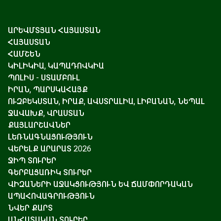
ԱՐԵՎՄՏՅԱՆ ՀԱՅԱՍՏԱՆ
ՀԱՅԱՍՏԱՆ
ՀԱՄՇԵՆ
ԿԻԼԻԿԻԱ, ԿԱՊԱԴՈՎԿԻԱ
ՊՈԼԻՍ - ՍՏԱՄԲՈՒԼ
ԻՐԱՆ, ՊԱՐՍԿԱՀԱՅՔ
ՈՒԶԲԵԿՍՏԱՆ, ԻՐԱՔ, ԱՎՍՏՐԱԼԻԱ, ԼԻԲԱՆԱՆ, ՆԵՊԱԼ
ՋԱՎԱԽՔ, ՎՐԱՍՏԱՆ
ՔԱՅԼԱՐՇԱՎՆԵՐ
ԼԵՌՆԱԳՆԱՑՈՒԹՅՈՒՆ
ՎԵՐԵԼՔ ԱՐԱՐԱՏ 2026
ՋԻՊ ՏՈՒՐԵՐ
ԳԵՐԲԱՑԱՌԻԿ ՏՈՒՐԵՐ
ՎԻԶԱՆԵՐԻ ԱՋԱԿՑՈՒԹՅՈՒՆ ԵՎ ՃԱՄՓՈՐԴԱԿԱՆ
ԱՊԱՀՈՎԱԳՐՈՒԹՅՈՒՆ
ՆՎԵՐ ՔԱՐՏ
ԱՆՀԱՏԱԿԱՆ ՏՈՒՐԵՐ