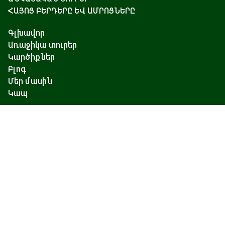
ՀԱՅՈՑ ԲԵՐԴԵՐԸ ԵՎ ԱՄՐՈՑՆԵՐԸ
Գլխավոր
Առաջիկա տուրեր
Կարծիքներ
Բլոգ
Մեր մասին
Կապ
Չարենցի 17, Երևան
+374 93 55 14 85
+374 91 55 14 85
+374 41 55 14 85
info@hamshen.am
© Copyright 2026 Hamshen Tour. All rights reserved.