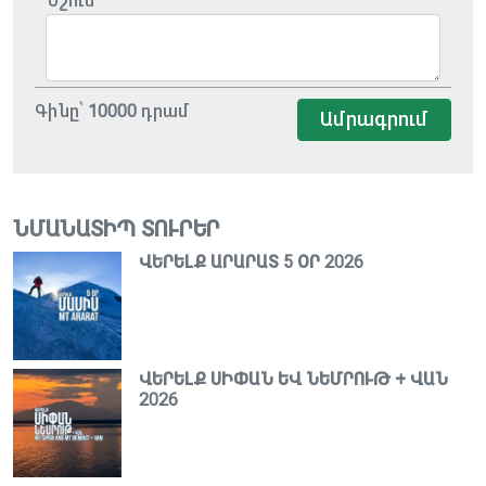
Նշում
Գինը՝
10000
դրամ
Ամրագրում
ՆՄԱՆԱՏԻՊ ՏՈՒՐԵՐ
ՎԵՐԵԼՔ ԱՐԱՐԱՏ 5 ՕՐ 2026
ՎԵՐԵԼՔ ՍԻՓԱՆ ԵՎ ՆԵՄՐՈՒԹ + ՎԱՆ
2026