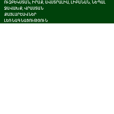
ՈՒԶԲԵԿՍՏԱՆ, ԻՐԱՔ, ԱՎՍՏՐԱԼԻԱ, ԼԻԲԱՆԱՆ, ՆԵՊԱԼ
ՋԱՎԱԽՔ, ՎՐԱՍՏԱՆ
ՔԱՅԼԱՐՇԱՎՆԵՐ
ԼԵՌՆԱԳՆԱՑՈՒԹՅՈՒՆ
ՎԵՐԵԼՔ ԱՐԱՐԱՏ 2026
ՋԻՊ ՏՈՒՐԵՐ
ԳԵՐԲԱՑԱՌԻԿ ՏՈՒՐԵՐ
ՎԻԶԱՆԵՐԻ ԱՋԱԿՑՈՒԹՅՈՒՆ ԵՎ ՃԱՄՓՈՐԴԱԿԱՆ
ԱՊԱՀՈՎԱԳՐՈՒԹՅՈՒՆ
ՆՎԵՐ ՔԱՐՏ
ԱՆՀԱՏԱԿԱՆ ՏՈՒՐԵՐ
ՀԱՅՈՑ ԲԵՐԴԵՐԸ ԵՎ ԱՄՐՈՑՆԵՐԸ
Գլխավոր
Առաջիկա տուրեր
Կարծիքներ
Բլոգ
Մեր մասին
Կապ