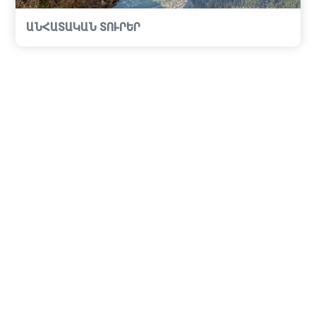
ԱՆՀԱՏԱԿԱՆ ՏՈՒՐԵՐ