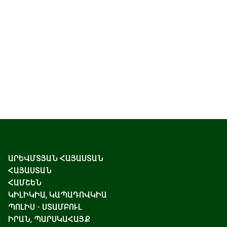
ԱՐԵՎՄՏՅԱՆ ՀԱՅԱՍՏԱՆ
ՀԱՅԱՍՏԱՆ
ՀԱՄՇԵՆ
ԿԻԼԻԿԻԱ, ԿԱՊԱԴՈՎԿԻԱ
ՊՈԼԻՍ - ՍՏԱՄԲՈՒԼ
ԻՐԱՆ, ՊԱՐՍԿԱՀԱՅՔ