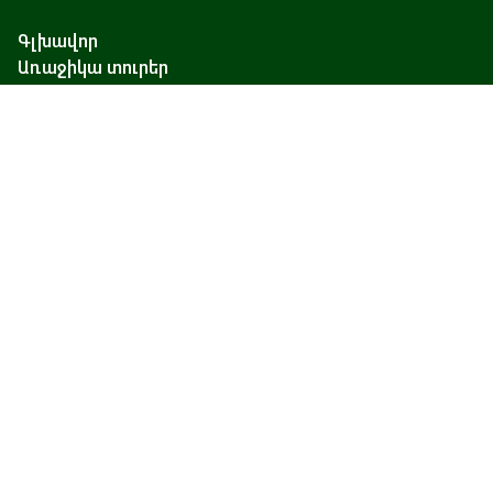
Գլխավոր
Առաջիկա տուրեր
Կարծիքներ
Բլոգ
Մեր մասին
Կապ
Չարենցի 17, Երևան
+374 93 55 14 85
+374 91 55 14 85
+374 41 55 14 85
info@hamshen.am
© Copyright 2026 Hamshen Tour. All rights reserved.