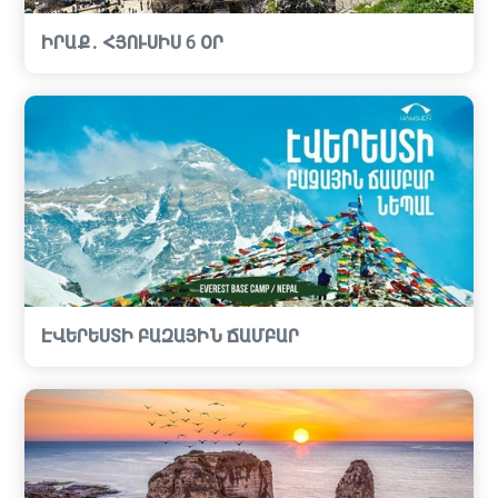
ԻՐԱՔ․ ՀՅՈՒՍԻՍ 6 ՕՐ
ԷՎԵՐԵՍՏԻ ԲԱԶԱՅԻՆ ՃԱՄԲԱՐ