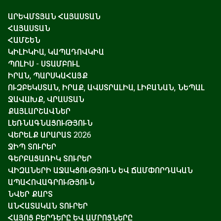
ԱՐԵՎՄՏՅԱՆ ՀԱՅԱՍՏԱՆ
ՀԱՅԱՍՏԱՆ
ՀԱՄՇԵՆ
ԿԻԼԻԿԻԱ, ԿԱՊԱԴՈՎԿԻԱ
ՊՈԼԻՍ - ՍՏԱՄԲՈՒԼ
ԻՐԱՆ, ՊԱՐՍԿԱՀԱՅՔ
ՈՒԶԲԵԿՍՏԱՆ, ԻՐԱՔ, ԱՎՍՏՐԱԼԻԱ, ԼԻԲԱՆԱՆ, ՆԵՊԱԼ
ՋԱՎԱԽՔ, ՎՐԱՍՏԱՆ
ՔԱՅԼԱՐՇԱՎՆԵՐ
ԼԵՌՆԱԳՆԱՑՈՒԹՅՈՒՆ
ՎԵՐԵԼՔ ԱՐԱՐԱՏ 2026
ՋԻՊ ՏՈՒՐԵՐ
ԳԵՐԲԱՑԱՌԻԿ ՏՈՒՐԵՐ
ՎԻԶԱՆԵՐԻ ԱՋԱԿՑՈՒԹՅՈՒՆ ԵՎ ՃԱՄՓՈՐԴԱԿԱՆ
ԱՊԱՀՈՎԱԳՐՈՒԹՅՈՒՆ
ՆՎԵՐ ՔԱՐՏ
ԱՆՀԱՏԱԿԱՆ ՏՈՒՐԵՐ
ՀԱՅՈՑ ԲԵՐԴԵՐԸ ԵՎ ԱՄՐՈՑՆԵՐԸ