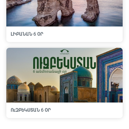
ԼԻԲԱՆԱՆ 6 ՕՐ
ՈւԶԲԵԿՍՏԱՆ 6 ՕՐ