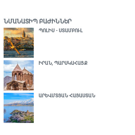
ՆՄԱՆԱՏԻՊ ԲԱԺԻՆՆԵՐ
ՊՈԼԻՍ - ՍՏԱՄԲՈՒԼ
ԻՐԱՆ, ՊԱՐՍԿԱՀԱՅՔ
ԱՐԵՎՄՏՅԱՆ ՀԱՅԱՍՏԱՆ