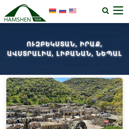
ՈՒԶԲԵԿՍՏԱՆ, ԻՐԱՔ,
ԱՎՍՏՐԱԼԻԱ, ԼԻԲԱՆԱՆ, ՆԵՊԱԼ