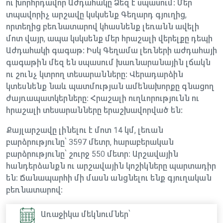
ու խորհրդավոր Աժդահակը Ձեզ է սպասում: Մեր
տպավորիչ արշավը կսկսենք Գեղարդ գյուղից,
որտեղից բեռնատարով կհասնենք լեռանն ավելի
մոտ վայր, ապա կսկսենք մեր հրաշալի վերելքը դեպի
Աժդահակի գագաթ: Իսկ Գեղամա լեռների աժդահայի
գագաթին մեզ են սպասում խառնարանային լճակն
ու շունչ կտրող տեսարանները: Վերադարձին
կտեսնենք նաև պատմության ամենախորքը գնացող
ժայռապատկերները։ Հրաշալի ուղևորությունն ու
հրաշալի տեսարանները երաշխավորված են:
Քայլարշավը լինելու է մոտ 14 կմ, լեռան
բարձրությունը՝ 3597 մետր, հարաբերական
բարձրությունը՝ շուրջ 550 մետր։ Արշավային
հանդերձանքն ու արշավային կոշիկները պարտադիր
են։ Ճանապարհի մի մասն անցնելու ենք գյուղական
բեռնատարով։
Առաջիկա մեկնումներ՝