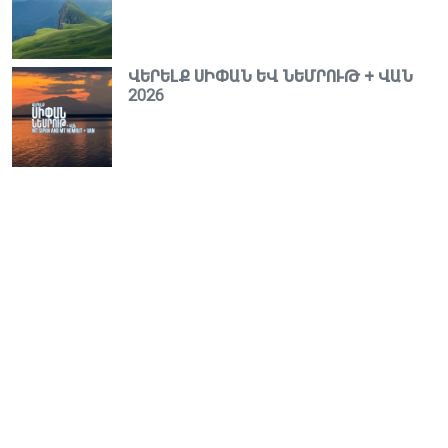
ՎԵՐԵԼՔ ՍԻՓԱՆ ԵՎ ՆԵՄՐՈՒԹ + ՎԱՆ
2026