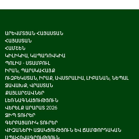
ԱՐԵՎՄՏՅԱՆ ՀԱՅԱՍՏԱՆ
ՀԱՅԱՍՏԱՆ
ՀԱՄՇԵՆ
ԿԻԼԻԿԻԱ, ԿԱՊԱԴՈՎԿԻԱ
ՊՈԼԻՍ - ՍՏԱՄԲՈՒԼ
ԻՐԱՆ, ՊԱՐՍԿԱՀԱՅՔ
ՈՒԶԲԵԿՍՏԱՆ, ԻՐԱՔ, ԱՎՍՏՐԱԼԻԱ, ԼԻԲԱՆԱՆ, ՆԵՊԱԼ
ՋԱՎԱԽՔ, ՎՐԱՍՏԱՆ
ՔԱՅԼԱՐՇԱՎՆԵՐ
ԼԵՌՆԱԳՆԱՑՈՒԹՅՈՒՆ
ՎԵՐԵԼՔ ԱՐԱՐԱՏ 2026
ՋԻՊ ՏՈՒՐԵՐ
ԳԵՐԲԱՑԱՌԻԿ ՏՈՒՐԵՐ
ՎԻԶԱՆԵՐԻ ԱՋԱԿՑՈՒԹՅՈՒՆ ԵՎ ՃԱՄՓՈՐԴԱԿԱՆ
ԱՊԱՀՈՎԱԳՐՈՒԹՅՈՒՆ