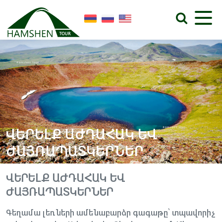
ՎԵՐԵԼՔ ԱԺԴԱՀԱԿ ԵՎ
ԺԱՅՌԱՊԱՏԿԵՐՆԵՐ
ՎԵՐԵԼՔ ԱԺԴԱՀԱԿ ԵՎ
ԺԱՅՌԱՊԱՏԿԵՐՆԵՐ
Գեղամա լեռների ամենաբարձր գագաթը՝ տպավորիչ