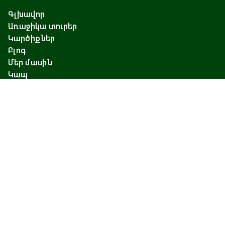
Գլխավոր
Առաջիկա տուրեր
Կարծիքներ
Բլոգ
Մեր մասին
Կապ
Չարենցի 17, Երևան
+374 93 55 14 85
+374 91 55 14 85
+374 41 55 14 85
info@hamshen.am
© Copyright 2026 Hamshen Tour. All rights reserved.