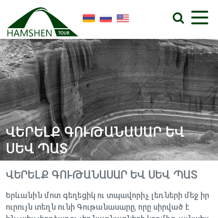
ՎԵՐԵԼՔ ԳՈՒԹԱՆԱՍԱՐ ԵՎ
ՍԵՎ ՊԱՏ
ՎԵՐԵԼՔ ԳՈՒԹԱՆԱՍԱՐ ԵՎ ՍԵՎ ՊԱՏ
Երևանին մոտ գեղեցիկ ու տպավորիչ լեռների մեջ իր
ուրույն տեղն ունի Գութանասարը, որը սիրված է