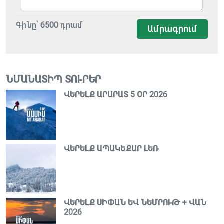
Գինը՝
6500
դրամ
Ամրագրում
ՆՄԱՆԱՏԻՊ ՏՈՒՐԵՐ
ՎԵՐԵԼՔ ԱՐԱՐԱՏ 5 ՕՐ 2026
ՎԵՐԵԼՔ ԱՊԱԿԵՔԱՐ ԼԵՌ
ՎԵՐԵԼՔ ՍԻՓԱՆ ԵՎ ՆԵՄՐՈՒԹ + ՎԱՆ
2026