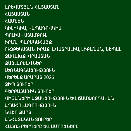
ԱՐԵՎՄՏՅԱՆ ՀԱՅԱՍՏԱՆ
ՀԱՅԱՍՏԱՆ
ՀԱՄՇԵՆ
ԿԻԼԻԿԻԱ, ԿԱՊԱԴՈՎԿԻԱ
ՊՈԼԻՍ - ՍՏԱՄԲՈՒԼ
ԻՐԱՆ, ՊԱՐՍԿԱՀԱՅՔ
ՈՒԶԲԵԿՍՏԱՆ, ԻՐԱՔ, ԱՎՍՏՐԱԼԻԱ, ԼԻԲԱՆԱՆ, ՆԵՊԱԼ
ՋԱՎԱԽՔ, ՎՐԱՍՏԱՆ
ՔԱՅԼԱՐՇԱՎՆԵՐ
ԼԵՌՆԱԳՆԱՑՈՒԹՅՈՒՆ
ՎԵՐԵԼՔ ԱՐԱՐԱՏ 2026
ՋԻՊ ՏՈՒՐԵՐ
ԳԵՐԲԱՑԱՌԻԿ ՏՈՒՐԵՐ
ՎԻԶԱՆԵՐԻ ԱՋԱԿՑՈՒԹՅՈՒՆ ԵՎ ՃԱՄՓՈՐԴԱԿԱՆ
ԱՊԱՀՈՎԱԳՐՈՒԹՅՈՒՆ
ՆՎԵՐ ՔԱՐՏ
ԱՆՀԱՏԱԿԱՆ ՏՈՒՐԵՐ
ՀԱՅՈՑ ԲԵՐԴԵՐԸ ԵՎ ԱՄՐՈՑՆԵՐԸ