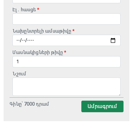
Էլ․ հասցե
Նախընտրելի ամսաթիվը
Մասնակիցների թիվը
Նշում
Գինը՝
7000
դրամ
Ամրագրում