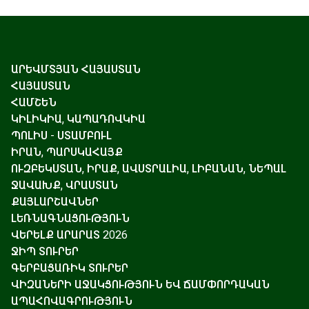
ԱՐԵՎՄՏՅԱՆ ՀԱՅԱՍՏԱՆ
ՀԱՅԱՍՏԱՆ
ՀԱՄՇԵՆ
ԿԻԼԻԿԻԱ, ԿԱՊԱԴՈՎԿԻԱ
ՊՈԼԻՍ - ՍՏԱՄԲՈՒԼ
ԻՐԱՆ, ՊԱՐՍԿԱՀԱՅՔ
ՈՒԶԲԵԿՍՏԱՆ, ԻՐԱՔ, ԱՎՍՏՐԱԼԻԱ, ԼԻԲԱՆԱՆ, ՆԵՊԱԼ
ՋԱՎԱԽՔ, ՎՐԱՍՏԱՆ
ՔԱՅԼԱՐՇԱՎՆԵՐ
ԼԵՌՆԱԳՆԱՑՈՒԹՅՈՒՆ
ՎԵՐԵԼՔ ԱՐԱՐԱՏ 2026
ՋԻՊ ՏՈՒՐԵՐ
ԳԵՐԲԱՑԱՌԻԿ ՏՈՒՐԵՐ
ՎԻԶԱՆԵՐԻ ԱՋԱԿՑՈՒԹՅՈՒՆ ԵՎ ՃԱՄՓՈՐԴԱԿԱՆ
ԱՊԱՀՈՎԱԳՐՈՒԹՅՈՒՆ