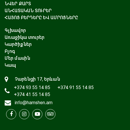
ՆՎԵՐ ՔԱՐՏ
ԱՆՀԱՏԱԿԱՆ ՏՈՒՐԵՐ
ՀԱՅՈՑ ԲԵՐԴԵՐԸ ԵՎ ԱՄՐՈՑՆԵՐԸ
Գլխավոր
Առաջիկա տուրեր
Կարծիքներ
Բլոգ
Մեր մասին
Կապ
Չարենցի 17, Երևան
+374 93 55 14 85
+374 91 55 14 85
+374 41 55 14 85
info@hamshen.am