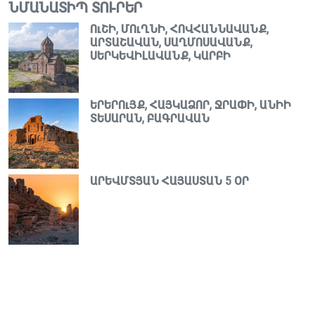
ՆՄԱՆԱՏԻՊ ՏՈՒՐԵՐ
ՈւՇԻ, ՄՈւՂՆԻ, ՀՈՎՀԱՆՆԱՎԱՆՔ,
ԱՐՏԱՇԱՎԱՆ, ՍԱՂՄՈՍԱՎԱՆՔ,
ՍԵՐԿԵՎԻԼԱՎԱՆՔ, ԿԱՐԲԻ
ԵՐԵՐՈւՅՔ, ՀԱՅԿԱՁՈՐ, ՋՐԱՓԻ, ԱՆԻԻ
ՏԵՍԱՐԱՆ, ԲԱԳՐԱՎԱՆ
ԱՐԵՎՄՏՅԱՆ ՀԱՅԱՍՏԱՆ 5 ՕՐ