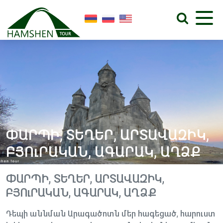
ՓԱՐՊԻ, ՏԵՂԵՐ, ԱՐՏԱՎԱԶԻԿ,
ԲՅՈւՐԱԿԱՆ, ԱԳԱՐԱԿ, ԱՂՁՔ
ՓԱՐՊԻ, ՏԵՂԵՐ, ԱՐՏԱՎԱԶԻԿ,
ԲՅՈւՐԱԿԱՆ, ԱԳԱՐԱԿ, ԱՂՁՔ
Դեպի աննման Արագածոտն մեր հագեցած, հարուստ