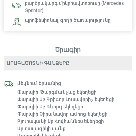
բարձրակարգ միկրոավտոբուսը (Mercedes
Sprinter)
պրոֆեսիոնալ գիդի ծառայությունը
Ծրագիր
ԱՐԱԳԱԾՈՏՆԻ ԳԱՆՁԵՐԸ
մեկնում Երևանից
Փարպիի Թարգմանչաց եկեղեցի
Փարպիի Սբ Գրիգոր Լուսավորիչ եկեղեցի
Փարպիի Սբ Գևորգ եկեղեցի
Փարպիի Ծիրանավոր ամրոց-եկեղեցի
Բյուրականի Սբ Հովհաննես եկեղեցի
Արտավազիկի վանք
Ագարակի եկեղեցի