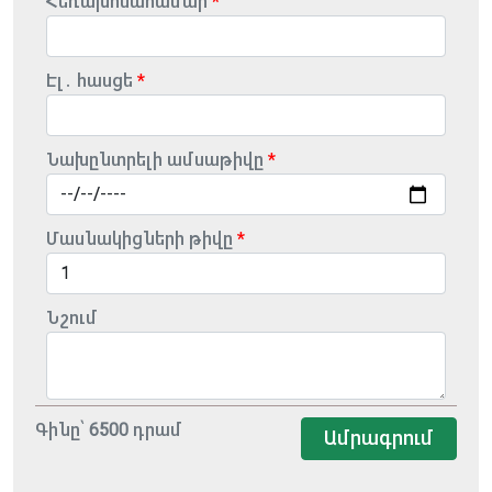
Հեռախոսահամար
Էլ․ հասցե
Նախընտրելի ամսաթիվը
Մասնակիցների թիվը
Նշում
Գինը՝
6500
դրամ
Ամրագրում