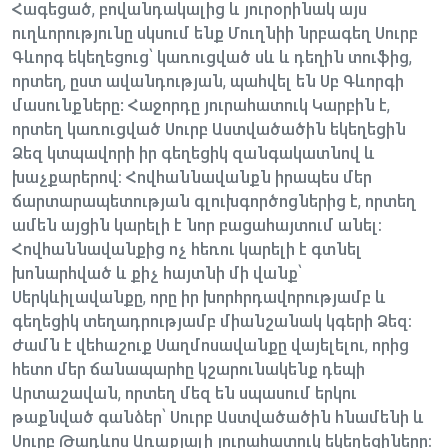
Հագեցած, բովանդակալից և յուրօրինակ այս
ուղևորությունը սկսում ենք Մուղնիի նրբագեղ Սուրբ
Գևորգ եկեղեցուց՝ կառուցված սև և դեղին տուֆից,
որտեղ, ըստ ավանդության, պահվել են Սբ Գևորգի
մասունքները: Հաջորդը յուրահատուկ Կարբին է,
որտեղ կառուցված Սուրբ Աստվածածին եկեղեցին
Ձեզ կտպավորի իր գեղեցիկ զանգակատնով և
խաչքարերով։ Հովհաննավանքն իրապես մեր
ճարտարապետության գլուխգործոցներից է, որտեղ
ամեն այցին կարելի է նոր բացահայտում անել։
Հովհաննավանքից ոչ հեռու կարելի է գտնել
խոնարհված և քիչ հայտնի մի վանք՝
Սերկևիլավանքը, որը իր խորհրդավորությամբ և
գեղեցիկ տեղադրությամբ միանշանակ կգերի Ձեզ։
Ժամն է վեհաշուք Սաղմոսավանքը վայելելու, որից
հետո մեր ճանապարհը կշարունակենք դեպի
Արտաշավան, որտեղ մեզ են սպասում երկու
թաքնված գանձեր՝ Սուրբ Աստվածածին հնամենի և
Սուրբ Թադևոս Առաքյալի յուրահատուկ եկեղեցիները։