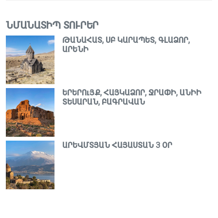
ՆՄԱՆԱՏԻՊ ՏՈՒՐԵՐ
ԹԱՆԱՀԱՏ, ՍԲ ԿԱՐԱՊԵՏ, ԳԼԱՁՈՐ,
ԱՐԵՆԻ
ԵՐԵՐՈւՅՔ, ՀԱՅԿԱՁՈՐ, ՋՐԱՓԻ, ԱՆԻԻ
ՏԵՍԱՐԱՆ, ԲԱԳՐԱՎԱՆ
ԱՐԵՎՄՏՅԱՆ ՀԱՅԱՍՏԱՆ 3 ՕՐ