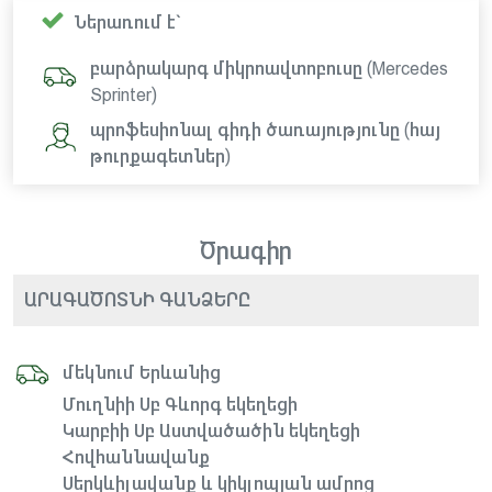
Ներառում է`
բարձրակարգ միկրոավտոբուսը (Mercedes
Sprinter)
պրոֆեսիոնալ գիդի ծառայությունը (հայ
թուրքագետներ)
Ծրագիր
ԱՐԱԳԱԾՈՏՆԻ ԳԱՆՁԵՐԸ
մեկնում Երևանից
Մուղնիի Սբ Գևորգ եկեղեցի
Կարբիի Սբ Աստվածածին եկեղեցի
Հովհաննավանք
Սերկևիլավանք և կիկլոպյան ամրոց