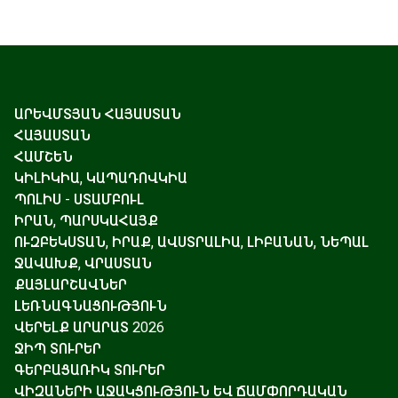
ԱՐԵՎՄՏՅԱՆ ՀԱՅԱՍՏԱՆ
ՀԱՅԱՍՏԱՆ
ՀԱՄՇԵՆ
ԿԻԼԻԿԻԱ, ԿԱՊԱԴՈՎԿԻԱ
ՊՈԼԻՍ - ՍՏԱՄԲՈՒԼ
ԻՐԱՆ, ՊԱՐՍԿԱՀԱՅՔ
ՈՒԶԲԵԿՍՏԱՆ, ԻՐԱՔ, ԱՎՍՏՐԱԼԻԱ, ԼԻԲԱՆԱՆ, ՆԵՊԱԼ
ՋԱՎԱԽՔ, ՎՐԱՍՏԱՆ
ՔԱՅԼԱՐՇԱՎՆԵՐ
ԼԵՌՆԱԳՆԱՑՈՒԹՅՈՒՆ
ՎԵՐԵԼՔ ԱՐԱՐԱՏ 2026
ՋԻՊ ՏՈՒՐԵՐ
ԳԵՐԲԱՑԱՌԻԿ ՏՈՒՐԵՐ
ՎԻԶԱՆԵՐԻ ԱՋԱԿՑՈՒԹՅՈՒՆ ԵՎ ՃԱՄՓՈՐԴԱԿԱՆ