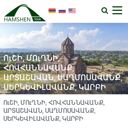
ՈւՇԻ, ՄՈւՂՆԻ,
ՀՈՎՀԱՆՆԱՎԱՆՔ,
ԱՐՏԱՇԱՎԱՆ, ՍԱՂՄՈՍԱՎԱՆՔ,
ՍԵՐԿԵՎԻԼԱՎԱՆՔ, ԿԱՐԲԻ
ՈւՇԻ, ՄՈւՂՆԻ, ՀՈՎՀԱՆՆԱՎԱՆՔ,
ԱՐՏԱՇԱՎԱՆ, ՍԱՂՄՈՍԱՎԱՆՔ,
ՍԵՐԿԵՎԻԼԱՎԱՆՔ, ԿԱՐԲԻ