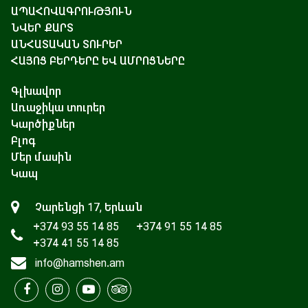
ԱՊԱՀՈՎԱԳՐՈՒԹՅՈՒՆ
ՆՎԵՐ ՔԱՐՏ
ԱՆՀԱՏԱԿԱՆ ՏՈՒՐԵՐ
ՀԱՅՈՑ ԲԵՐԴԵՐԸ ԵՎ ԱՄՐՈՑՆԵՐԸ
Գլխավոր
Առաջիկա տուրեր
Կարծիքներ
Բլոգ
Մեր մասին
Կապ
Չարենցի 17, Երևան
+374 93 55 14 85
+374 91 55 14 85
+374 41 55 14 85
info@hamshen.am