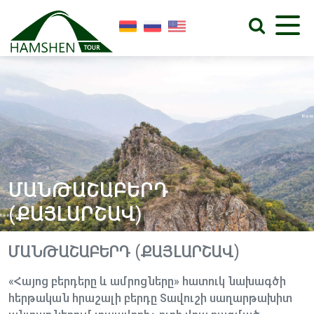
ՄԱՆԹԱՇԱԲԵՐԴ
(ՔԱՅԼԱՐՇԱՎ)
ՄԱՆԹԱՇԱԲԵՐԴ (ՔԱՅԼԱՐՇԱՎ)
«Հայոց բերդերը և ամրոցները» հատուկ նախագծի
հերթական հրաշալի բերդը Տավուշի սաղարթախիտ