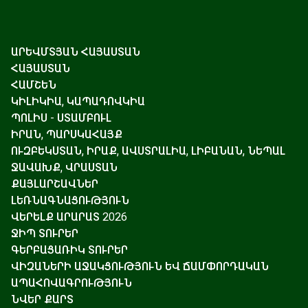
ԱՐԵՎՄՏՅԱՆ ՀԱՅԱՍՏԱՆ
ՀԱՅԱՍՏԱՆ
ՀԱՄՇԵՆ
ԿԻԼԻԿԻԱ, ԿԱՊԱԴՈՎԿԻԱ
ՊՈԼԻՍ - ՍՏԱՄԲՈՒԼ
ԻՐԱՆ, ՊԱՐՍԿԱՀԱՅՔ
ՈՒԶԲԵԿՍՏԱՆ, ԻՐԱՔ, ԱՎՍՏՐԱԼԻԱ, ԼԻԲԱՆԱՆ, ՆԵՊԱԼ
ՋԱՎԱԽՔ, ՎՐԱՍՏԱՆ
ՔԱՅԼԱՐՇԱՎՆԵՐ
ԼԵՌՆԱԳՆԱՑՈՒԹՅՈՒՆ
ՎԵՐԵԼՔ ԱՐԱՐԱՏ 2026
ՋԻՊ ՏՈՒՐԵՐ
ԳԵՐԲԱՑԱՌԻԿ ՏՈՒՐԵՐ
ՎԻԶԱՆԵՐԻ ԱՋԱԿՑՈՒԹՅՈՒՆ ԵՎ ՃԱՄՓՈՐԴԱԿԱՆ
ԱՊԱՀՈՎԱԳՐՈՒԹՅՈՒՆ
ՆՎԵՐ ՔԱՐՏ