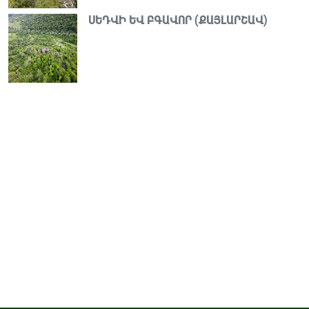
ՍԵԴՎԻ ԵՎ ԲԳԱՎՈՐ (ՔԱՅԼԱՐՇԱՎ)