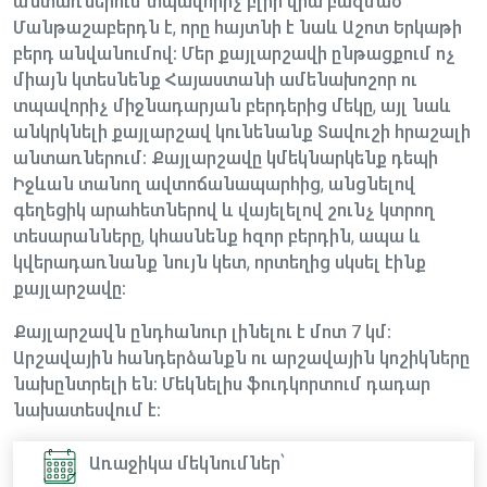
անտառներում տպավորիչ բլրի վրա բազմած
Մանթաշաբերդն է, որը հայտնի է նաև Աշոտ Երկաթի
բերդ անվանումով։ Մեր քայլարշավի ընթացքում ոչ
միայն կտեսնենք Հայաստանի ամենախոշոր ու
տպավորիչ միջնադարյան բերդերից մեկը, այլ նաև
անկրկնելի քայլարշավ կունենանք Տավուշի հրաշալի
անտառներում։ Քայլարշավը կմեկնարկենք դեպի
Իջևան տանող ավտոճանապարհից, անցնելով
գեղեցիկ արահետներով և վայելելով շունչ կտրող
տեսարանները, կհասնենք հզոր բերդին, ապա և
կվերադառնանք նույն կետ, որտեղից սկսել էինք
քայլարշավը։
Քայլարշավն ընդհանուր լինելու է մոտ 7 կմ։
Արշավային հանդերձանքն ու արշավային կոշիկները
նախընտրելի են։ Մեկնելիս ֆուդկորտում դադար
նախատեսվում է։
Առաջիկա մեկնումներ՝