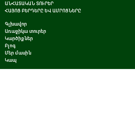
ԱՆՀԱՏԱԿԱՆ ՏՈՒՐԵՐ
ՀԱՅՈՑ ԲԵՐԴԵՐԸ ԵՎ ԱՄՐՈՑՆԵՐԸ
Գլխավոր
Առաջիկա տուրեր
Կարծիքներ
Բլոգ
Մեր մասին
Կապ
Չարենցի 17, Երևան
+374 93 55 14 85
+374 91 55 14 85
+374 41 55 14 85
info@hamshen.am