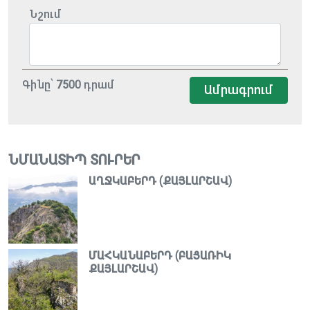
Նշում
Գինը՝
7500
դրամ
Ամրագրում
ՆՄԱՆԱՏԻՊ ՏՈՒՐԵՐ
ԱՂՋԿԱԲԵՐԴ (ՔԱՅԼԱՐՇԱՎ)
ՄԱՀԿԱՆԱԲԵՐԴ (ԲԱՑԱՌԻԿ
ՔԱՅԼԱՐՇԱՎ)