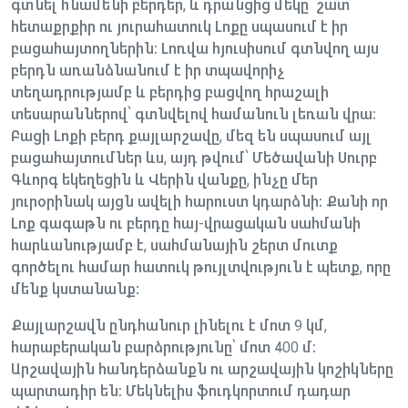
գտնել հնամենի բերդեր, և դրանցից մեկը՝ շատ
հետաքրքիր ու յուրահատուկ Լոքը սպասում է իր
բացահայտողներին։ Լոռվա հյուսիսում գտնվող այս
բերդն առանձնանում է իր տպավորիչ
տեղադրությամբ և բերդից բացվող հրաշալի
տեսարաններով՝ գտնվելով համանուն լեռան վրա։
Բացի Լոքի բերդ քայլարշավը, մեզ են սպասում այլ
բացահայտումներ ևս, այդ թվում՝ Մեծավանի Սուրբ
Գևորգ եկեղեցին և Վերին վանքը, ինչը մեր
յուրօրինակ այցն ավելի հարուստ կդարձնի։ Քանի որ
Լոք գագաթն ու բերդը հայ-վրացական սահմանի
հարևանությամբ է, սահմանային շերտ մուտք
գործելու համար հատուկ թույլտվություն է պետք, որը
մենք կստանանք:
Քայլարշավն ընդհանուր լինելու է մոտ 9 կմ,
հարաբերական բարձրությունը՝ մոտ 400 մ։
Արշավային հանդերձանքն ու արշավային կոշիկները
պարտադիր են։ Մեկնելիս ֆուդկորտում դադար