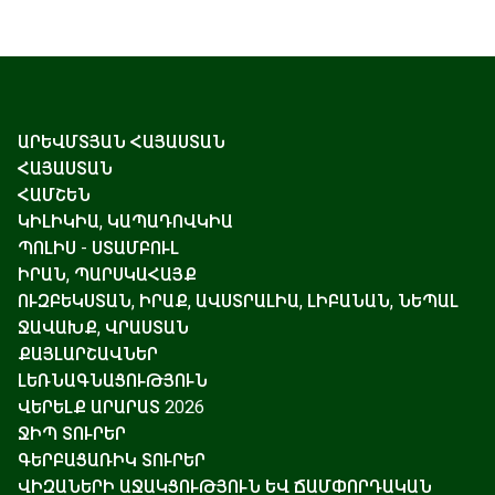
ԱՐԵՎՄՏՅԱՆ ՀԱՅԱՍՏԱՆ
ՀԱՅԱՍՏԱՆ
ՀԱՄՇԵՆ
ԿԻԼԻԿԻԱ, ԿԱՊԱԴՈՎԿԻԱ
ՊՈԼԻՍ - ՍՏԱՄԲՈՒԼ
ԻՐԱՆ, ՊԱՐՍԿԱՀԱՅՔ
ՈՒԶԲԵԿՍՏԱՆ, ԻՐԱՔ, ԱՎՍՏՐԱԼԻԱ, ԼԻԲԱՆԱՆ, ՆԵՊԱԼ
ՋԱՎԱԽՔ, ՎՐԱՍՏԱՆ
ՔԱՅԼԱՐՇԱՎՆԵՐ
ԼԵՌՆԱԳՆԱՑՈՒԹՅՈՒՆ
ՎԵՐԵԼՔ ԱՐԱՐԱՏ 2026
ՋԻՊ ՏՈՒՐԵՐ
ԳԵՐԲԱՑԱՌԻԿ ՏՈՒՐԵՐ
ՎԻԶԱՆԵՐԻ ԱՋԱԿՑՈՒԹՅՈՒՆ ԵՎ ՃԱՄՓՈՐԴԱԿԱՆ