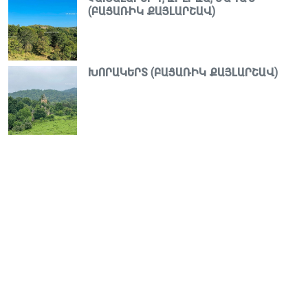
(ԲԱՑԱՌԻԿ ՔԱՅԼԱՐՇԱՎ)
ԽՈՐԱԿԵՐՏ (ԲԱՑԱՌԻԿ ՔԱՅԼԱՐՇԱՎ)