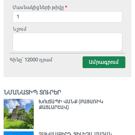
Մասնակիցների թիվը
Նշում
Գինը՝
12000
դրամ
Ամրագրում
ՆՄԱՆԱՏԻՊ ՏՈՒՐԵՐ
ԽՈւՃԱՊԻ ՎԱՆՔ (ԲԱՑԱՌԻԿ
ՔԱՅԼԱՐՇԱՎ)
ՉԱԽԱԼԱԲԵՐԴ, ՋԻԼԻԶԱ, ՄԱԴԱՆ