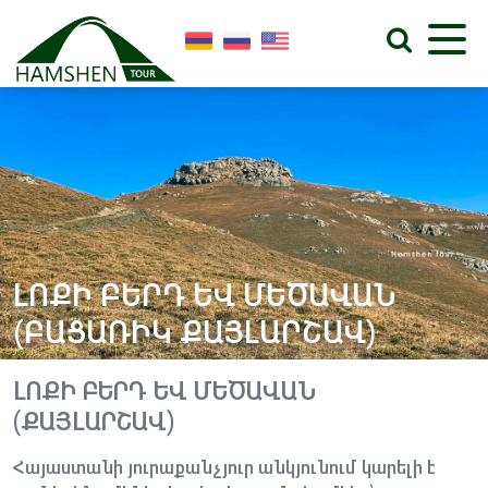
ԼՈՔԻ ԲԵՐԴ ԵՎ ՄԵԾԱՎԱՆ
(ԲԱՑԱՌԻԿ ՔԱՅԼԱՐՇԱՎ)
ԼՈՔԻ ԲԵՐԴ ԵՎ ՄԵԾԱՎԱՆ
(ՔԱՅԼԱՐՇԱՎ)
Հայաստանի յուրաքանչյուր անկյունում կարելի է