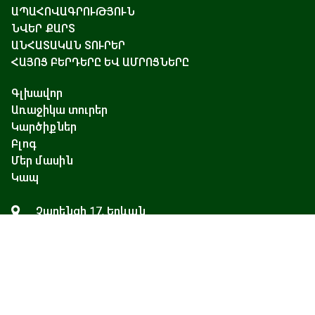
ԱՊԱՀՈՎԱԳՐՈՒԹՅՈՒՆ
ՆՎԵՐ ՔԱՐՏ
ԱՆՀԱՏԱԿԱՆ ՏՈՒՐԵՐ
ՀԱՅՈՑ ԲԵՐԴԵՐԸ ԵՎ ԱՄՐՈՑՆԵՐԸ
Գլխավոր
Առաջիկա տուրեր
Կարծիքներ
Բլոգ
Մեր մասին
Կապ
Չարենցի 17, Երևան
+374 93 55 14 85
+374 91 55 14 85
+374 41 55 14 85
info@hamshen.am