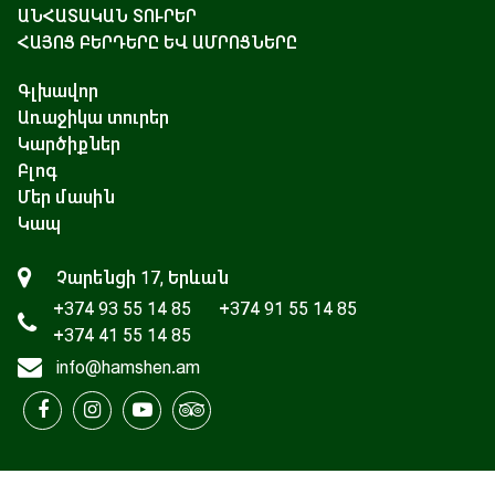
ԱՆՀԱՏԱԿԱՆ ՏՈՒՐԵՐ
ՀԱՅՈՑ ԲԵՐԴԵՐԸ ԵՎ ԱՄՐՈՑՆԵՐԸ
Գլխավոր
Առաջիկա տուրեր
Կարծիքներ
Բլոգ
Մեր մասին
Կապ
Չարենցի 17, Երևան
+374 93 55 14 85
+374 91 55 14 85
+374 41 55 14 85
info@hamshen.am