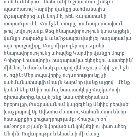
սահմաններում։ Սահմանին շատ մոտ լինելու
պատճառով Կարմիր վանքը սահմանային
փշալարերից այն կողմ է, թեև Հայաստանի
տարածքում է։ Համշեն տուրը, համապատասխան
թույլտվությամբ, Ձեզ հնարավորություն կտա այցելել
վանքի տարածք և անմիջապես վայելել հազարամյա
այս հրաշալիքը։ Բաց մի թողեք այս եզակի
հնարավորությունը և հպվեք Կարմիր վանքի Սուրբ
Գրիգոր Լուսավորիչ հազարամյա եկեղեցու պատերին՝
միևնույն ժամանակ զգալով վեհաշուք Անիի շունչն
ու ոգին։ Մեր տպավորիչ ուղևորությունը չի
սահմանափակվի միայն Կարմիր վանք այցով․ մենք
կտեսնենք Անիի համայնապատկերը Հայկաձորի
դիտակետից, կվայելենք նաև տիեզերական
Երերույքը, Բագրավանում կայցելենք Անիից բերված
խաչքարով Սբ Ավետիս մատուռ, Վահանատունն իր
հետաքրքիր ցուցադրությամբ։ Հրաշալի օր՝
ամբողջությամբ նվիրված անկրկնելի ու փառահեղ
Անիին։ Ուղևորության եկամտի մի մասը