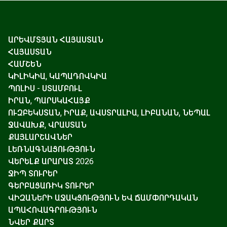
ԱՐԵՎՄՏՅԱՆ ՀԱՅԱՍՏԱՆ
ՀԱՅԱՍՏԱՆ
ՀԱՄՇԵՆ
ԿԻԼԻԿԻԱ, ԿԱՊԱԴՈՎԿԻԱ
ՊՈԼԻՍ - ՍՏԱՄԲՈՒԼ
ԻՐԱՆ, ՊԱՐՍԿԱՀԱՅՔ
ՈՒԶԲԵԿՍՏԱՆ, ԻՐԱՔ, ԱՎՍՏՐԱԼԻԱ, ԼԻԲԱՆԱՆ, ՆԵՊԱԼ
ՋԱՎԱԽՔ, ՎՐԱՍՏԱՆ
ՔԱՅԼԱՐՇԱՎՆԵՐ
ԼԵՌՆԱԳՆԱՑՈՒԹՅՈՒՆ
ՎԵՐԵԼՔ ԱՐԱՐԱՏ 2026
ՋԻՊ ՏՈՒՐԵՐ
ԳԵՐԲԱՑԱՌԻԿ ՏՈՒՐԵՐ
ՎԻԶԱՆԵՐԻ ԱՋԱԿՑՈՒԹՅՈՒՆ ԵՎ ՃԱՄՓՈՐԴԱԿԱՆ
ԱՊԱՀՈՎԱԳՐՈՒԹՅՈՒՆ
ՆՎԵՐ ՔԱՐՏ