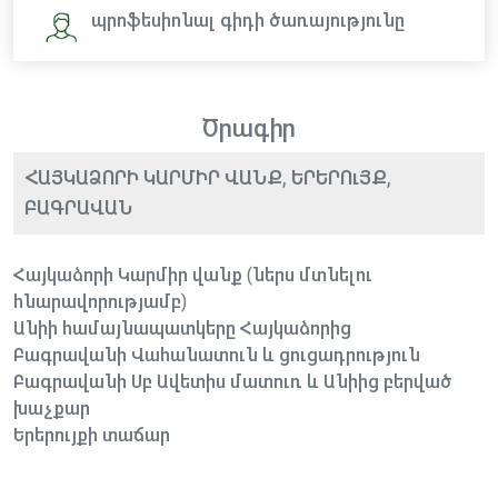
պրոֆեսիոնալ գիդի ծառայությունը
Ծրագիր
ՀԱՅԿԱՁՈՐԻ ԿԱՐՄԻՐ ՎԱՆՔ, ԵՐԵՐՈւՅՔ,
ԲԱԳՐԱՎԱՆ
Հայկաձորի Կարմիր վանք (ներս մտնելու
հնարավորությամբ)
Անիի համայնապատկերը Հայկաձորից
Բագրավանի Վահանատուն և ցուցադրություն
Բագրավանի Սբ Ավետիս մատուռ և Անիից բերված
խաչքար
Երերույքի տաճար