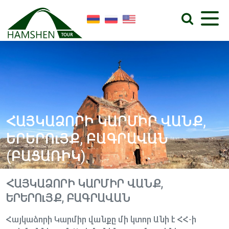
ՀԱՅԿԱՁՈՐԻ ԿԱՐՄԻՐ ՎԱՆՔ,
ԵՐԵՐՈւՅՔ, ԲԱԳՐԱՎԱՆ
(ԲԱՑԱՌԻԿ)
ՀԱՅԿԱՁՈՐԻ ԿԱՐՄԻՐ ՎԱՆՔ,
ԵՐԵՐՈւՅՔ, ԲԱԳՐԱՎԱՆ
Հայկաձորի Կարմիր վանքը մի կտոր Անի է ՀՀ-ի