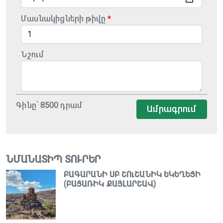
Մասնակիցների թիվը
Նշում
Գինը՝
8500
դրամ
Ամրագրում
ՆՄԱՆԱՏԻՊ ՏՈՒՐԵՐ
ԲԱԳԱՐԱՆԻ ՍԲ ՇՈւՇԱՆԻԿ ԵԿԵՂԵՑԻ
(ԲԱՑԱՌԻԿ ՔԱՅԼԱՐՇԱՎ)