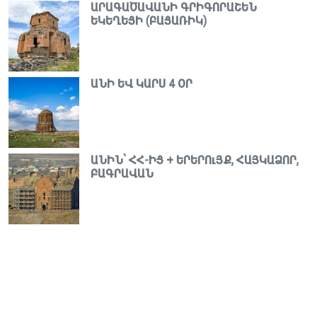
ԱՐԱԳԱԾԱՎԱՆԻ ԳՐԻԳՈՐԱՇԵՆ
ԵԿԵՂԵՑԻ (ԲԱՑԱՌԻԿ)
ԱՆԻ ԵՎ ԿԱՐՍ 4 ՕՐ
ԱՆԻՆ՝ ՀՀ-ԻՑ + ԵՐԵՐՈւՅՔ, ՀԱՅԿԱՁՈՐ,
ԲԱԳՐԱՎԱՆ