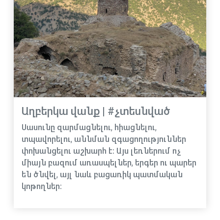
Աղբերկա վանք | #չտեսնված
Սասունը զարմացնելու, հիացնելու,
տպավորելու, աննման զգացողություններ
փոխանցելու աշխարհ է։ Այս լեռներում ոչ
միայն բազում առասպելներ, երգեր ու պարեր
են ծնվել, այլ նաև բացառիկ պատմական
կոթողներ։