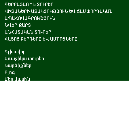
ԳԵՐԲԱՑԱՌԻԿ ՏՈՒՐԵՐ
ՎԻԶԱՆԵՐԻ ԱՋԱԿՑՈՒԹՅՈՒՆ ԵՎ ՃԱՄՓՈՐԴԱԿԱՆ
ԱՊԱՀՈՎԱԳՐՈՒԹՅՈՒՆ
ՆՎԵՐ ՔԱՐՏ
ԱՆՀԱՏԱԿԱՆ ՏՈՒՐԵՐ
ՀԱՅՈՑ ԲԵՐԴԵՐԸ ԵՎ ԱՄՐՈՑՆԵՐԸ
Գլխավոր
Առաջիկա տուրեր
Կարծիքներ
Բլոգ
Մեր մասին
Կապ
Չարենցի 17, Երևան
+374 93 55 14 85
+374 91 55 14 85
+374 41 55 14 85
info@hamshen.am