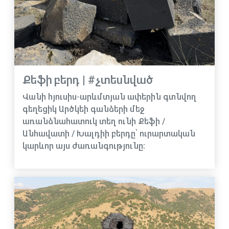
Քեֆի բերդ | #չտեսնված
Վանի հյուսիս-արևմտյան ափերին գտնվող
գեղեցիկ Արծկեի գանձերի մեջ
առանձնահատուկ տեղ ունի Քեֆի /
Անհավատի / Խալդիի բերդը՝ ուրարտական
կարևոր այս ժառանգությունը։