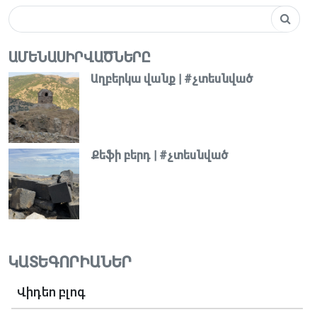
ԱՄԵՆԱՍԻՐՎԱԾՆԵՐԸ
Աղբերկա վանք | #չտեսնված
Քեֆի բերդ | #չտեսնված
ԿԱՏԵԳՈՐԻԱՆԵՐ
Վիդեո բլոգ