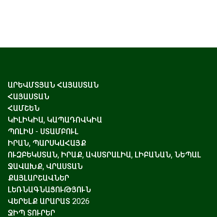
ԱՐԵՎՄՏՅԱՆ ՀԱՅԱՍՏԱՆ
ՀԱՅԱՍՏԱՆ
ՀԱՄՇԵՆ
ԿԻԼԻԿԻԱ, ԿԱՊԱԴՈՎԿԻԱ
ՊՈԼԻՍ - ՍՏԱՄԲՈՒԼ
ԻՐԱՆ, ՊԱՐՍԿԱՀԱՅՔ
ՈՒԶԲԵԿՍՏԱՆ, ԻՐԱՔ, ԱՎՍՏՐԱԼԻԱ, ԼԻԲԱՆԱՆ, ՆԵՊԱԼ
ՋԱՎԱԽՔ, ՎՐԱՍՏԱՆ
ՔԱՅԼԱՐՇԱՎՆԵՐ
ԼԵՌՆԱԳՆԱՑՈՒԹՅՈՒՆ
ՎԵՐԵԼՔ ԱՐԱՐԱՏ 2026
ՋԻՊ ՏՈՒՐԵՐ