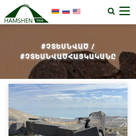
#ՉՏԵՍՆՎԱԾ /
#ՉՏԵՍՆՎԱԾՀԱՅԿԱԿԱՆԸ