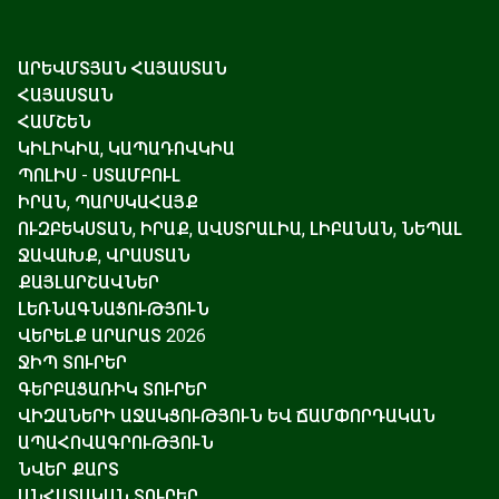
ԱՐԵՎՄՏՅԱՆ ՀԱՅԱՍՏԱՆ
ՀԱՅԱՍՏԱՆ
ՀԱՄՇԵՆ
ԿԻԼԻԿԻԱ, ԿԱՊԱԴՈՎԿԻԱ
ՊՈԼԻՍ - ՍՏԱՄԲՈՒԼ
ԻՐԱՆ, ՊԱՐՍԿԱՀԱՅՔ
ՈՒԶԲԵԿՍՏԱՆ, ԻՐԱՔ, ԱՎՍՏՐԱԼԻԱ, ԼԻԲԱՆԱՆ, ՆԵՊԱԼ
ՋԱՎԱԽՔ, ՎՐԱՍՏԱՆ
ՔԱՅԼԱՐՇԱՎՆԵՐ
ԼԵՌՆԱԳՆԱՑՈՒԹՅՈՒՆ
ՎԵՐԵԼՔ ԱՐԱՐԱՏ 2026
ՋԻՊ ՏՈՒՐԵՐ
ԳԵՐԲԱՑԱՌԻԿ ՏՈՒՐԵՐ
ՎԻԶԱՆԵՐԻ ԱՋԱԿՑՈՒԹՅՈՒՆ ԵՎ ՃԱՄՓՈՐԴԱԿԱՆ
ԱՊԱՀՈՎԱԳՐՈՒԹՅՈՒՆ
ՆՎԵՐ ՔԱՐՏ
ԱՆՀԱՏԱԿԱՆ ՏՈՒՐԵՐ