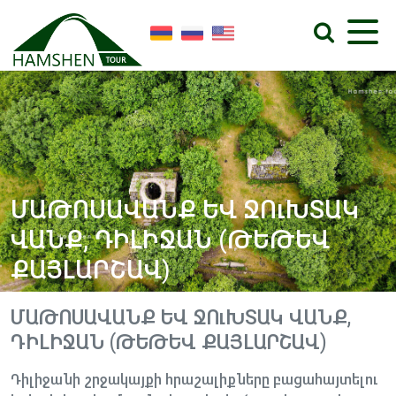
ՄԱԹՈՍԱՎԱՆՔ ԵՎ ՋՈւԽՏԱԿ
ՎԱՆՔ, ԴԻԼԻՋԱՆ (ԹԵԹԵՎ
ՔԱՅԼԱՐՇԱՎ)
ՄԱԹՈՍԱՎԱՆՔ ԵՎ ՋՈւԽՏԱԿ ՎԱՆՔ,
ԴԻԼԻՋԱՆ (ԹԵԹԵՎ ՔԱՅԼԱՐՇԱՎ)
Դիլիջանի շրջակայքի հրաշալիքները բացահայտելու