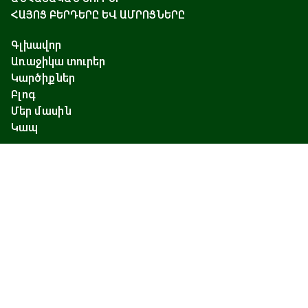
ՀԱՅՈՑ ԲԵՐԴԵՐԸ ԵՎ ԱՄՐՈՑՆԵՐԸ
Գլխավոր
Առաջիկա տուրեր
Կարծիքներ
Բլոգ
Մեր մասին
Կապ
Չարենցի 17, Երևան
+374 93 55 14 85
+374 91 55 14 85
+374 41 55 14 85
info@hamshen.am
© Copyright 2026 Hamshen Tour. All rights reserved.