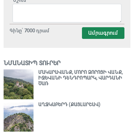
Նշում
Գինը՝
7000
դրամ
Ամրագրում
ՆՄԱՆԱՏԻՊ ՏՈՒՐԵՐ
ՄԱԿԱՐԱՎԱՆՔ, ՄՈՐՈ ՁՈՐՈՅԻ ՎԱՆՔ,
ԻՋԵՎԱՆԻ ԴԵՆԴՐՈՊԱՐԿ, ՎԱՐԴԱՆԻ
ԾԱՌ
ԱՂՋԿԱԲԵՐԴ (ՔԱՅԼԱՐՇԱՎ)