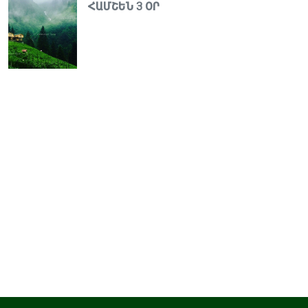
ՀԱՄՇԵՆ 3 ՕՐ