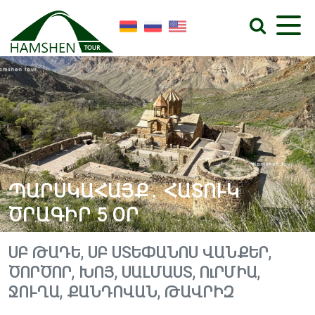
ՊԱՐՍԿԱՀԱՅՔ․ ՀԱՏՈՒԿ
ԾՐԱԳԻՐ 5 ՕՐ
ՍԲ ԹԱԴԵ, ՍԲ ՍՏԵՓԱՆՈՍ ՎԱՆՔԵՐ,
ԾՈՐԾՈՐ, ԽՈՅ, ՍԱԼՄԱՍՏ, ՈւՐՄԻԱ,
ՋՈՒՂԱ, ՔԱՆԴՈՎԱՆ, ԹԱՎՐԻԶ