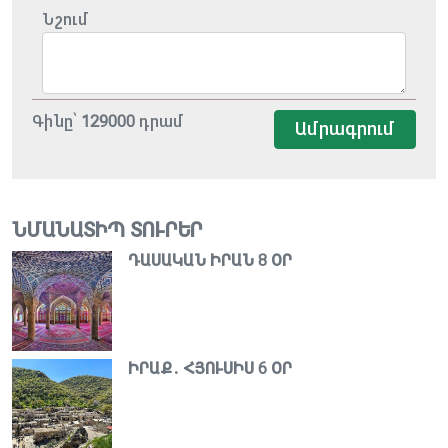
Նշում
Գինը՝
129000
դրամ
Ամրագրում
ՆՄԱՆԱՏԻՊ ՏՈՒՐԵՐ
ԴԱՍԱԿԱՆ ԻՐԱՆ 8 ՕՐ
ԻՐԱՔ․ ՀՅՈՒՍԻՍ 6 ՕՐ