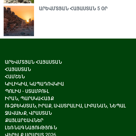
ԱՐԵՎՄՏՅԱՆ ՀԱՅԱՍՏԱՆ 5 ՕՐ
ԱՐԵՎՄՏՅԱՆ ՀԱՅԱՍՏԱՆ
ՀԱՅԱՍՏԱՆ
ՀԱՄՇԵՆ
ԿԻԼԻԿԻԱ, ԿԱՊԱԴՈՎԿԻԱ
ՊՈԼԻՍ - ՍՏԱՄԲՈՒԼ
ԻՐԱՆ, ՊԱՐՍԿԱՀԱՅՔ
ՈՒԶԲԵԿՍՏԱՆ, ԻՐԱՔ, ԱՎՍՏՐԱԼԻԱ, ԼԻԲԱՆԱՆ, ՆԵՊԱԼ
ՋԱՎԱԽՔ, ՎՐԱՍՏԱՆ
ՔԱՅԼԱՐՇԱՎՆԵՐ
ԼԵՌՆԱԳՆԱՑՈՒԹՅՈՒՆ
ՎԵՐԵԼՔ ԱՐԱՐԱՏ 2026