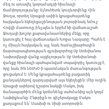
մեզ ու առավել կտրամադրի հիանալի
ճամփորդությանը: Այնուհետև կուղևորվենք Հին
Ջուղա, որտեղ Արաքսի ափին կբացահայտենք
հայկական եկեղեցաշինության յուրօրինակ նմուշ
Հովվի մատուռը, ինչպես և երբեմնի վաճառաշահ
Ջուղայի խոշոր քարավանատներից մեկը, որը
կառուցել է հայ վաճառական Խոջա Նազարը: Պահն է
ոչ միայն հայկական, այլ նաև համաշխարհային
ճարտարապետության գլուխգործոց Սբ Ստեփանոս
Նախավկայի վանք այցելության: Սբ Ստեփանոսի
վանքը հիանալի պահպանված տպավորիչ կառույց է,
որը նաև ՅՈւՆԵՍԿՕ-ի պատմական ժառանգության
ցուցակում է: Մենք կբացահայտենք բացառիկ
քանդակներով զարդարված այս եկեղեցին: Մեր ուղին
Արաքսի ափերով կշարունակվի Մակու, իսկ
ճանապարհին մենք կտեսնենք սահմանից այն կողմ
Նախիջևանը: Ընթրիքն ու գիշերակացը Մակու
քաղաքում են՝ Մասիսի ու Սիսի ստորոտին։