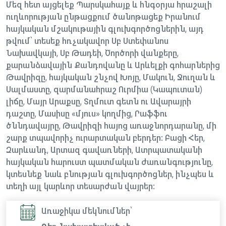
Մեզ հետ այցելեք Պարսկահայք և հնգօրյա հրաշալի
ուղևորության ընթացքում ծանոթացեք Իրանում
հայկական մշակութային գլուխգործոցներին, այդ
թվում՝ տեսեք հռչակավոր Սբ Ստեփանոս
Նախավկայի, Սբ Թադեի, Ծործորի վանքերը,
քարանձավային Քանդովանը և Արևելքի գոհարներից
Թավրիզը, հայկական շնչով Խոյը, Մակուն, Ջուղան և
Սալմաստը, զարմանահրաշ Ուրմիա (Կապուտան)
լիճը, Մայր Արաքսը, Տղմուտ գետն ու Ավարայրի
դաշտը, Մասիսը «մյուս» կողմից, Րաֆֆու
ծննդավայրը, Թավրիզի հայոց առաջնորդարանը, մի
շարք տպավորիչ ուրարտական բերդեր: Բացի Հեր,
Զարևանդ, Արտազ գավառների, Ատրպատականի
հայկական հարուստ պատմական ժառանգությունը,
կտեսնեք նաև բնության գլուխգործոցներ, ինչպես և
տեղի այլ կարևոր տեսարժան վայրեր:
Առաջիկա մեկնումներ՝