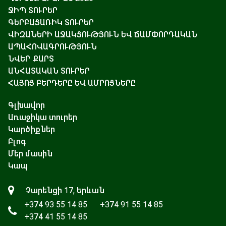
ՋԻՊ ՏՈՒՐԵՐ
ԳԵՐԲԱՑԱՌԻԿ ՏՈՒՐԵՐ
ՎԻԶԱՆԵՐԻ ԱՋԱԿՑՈՒԹՅՈՒՆ ԵՎ ՃԱՄՓՈՐԴԱԿԱՆ
ԱՊԱՀՈՎԱԳՐՈՒԹՅՈՒՆ
ՆՎԵՐ ՔԱՐՏ
ԱՆՀԱՏԱԿԱՆ ՏՈՒՐԵՐ
ՀԱՅՈՑ ԲԵՐԴԵՐԸ ԵՎ ԱՄՐՈՑՆԵՐԸ
Գլխավոր
Առաջիկա տուրեր
Կարծիքներ
Բլոգ
Մեր մասին
Կապ
Չարենցի 17, Երևան
+374 93 55 14 85
+374 91 55 14 85
+374 41 55 14 85