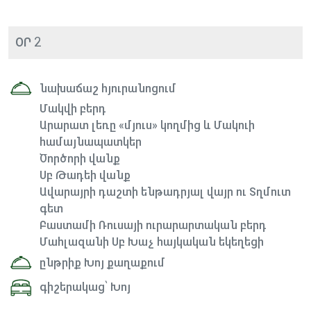
ՕՐ 2
նախաճաշ հյուրանոցում
Մակվի բերդ
Արարատ լեռը «մյուս» կողմից և Մակուի
համայնապատկեր
Ծործորի վանք
Սբ Թադեի վանք
Ավարայրի դաշտի ենթադրյալ վայր ու Տղմուտ
գետ
Բաստամի Ռուսայի ուրարարտական բերդ
Մահլազանի Սբ Խաչ հայկական եկեղեցի
ընթրիք Խոյ քաղաքում
գիշերակաց՝ Խոյ