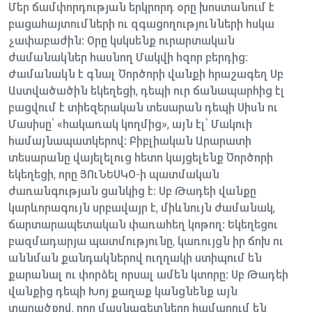
Մեր ճամփորդության երկրորդ օրը խոստանում է
բացահայտումների ու զգացողությունների հսկա
չափաբաժին: Օրը կսկսենք ուրարտական
ժամանակներ հասնող Մակվի հզոր բերդից։
Ժամանակն է գնալ Ծործորի վանքի հրաշագեղ Սբ
Աստվածածին եկեղեցի, դեպի ուր ճանապարհից էլ
բացվում է տիեզերական տեսարան դեպի Սիսն ու
Մասիսը՝ «հակառակ կողմից», այն էլ՝ Մակուի
համայնապատկերով: Բիբլիական Արարատի
տեսարանը վայելելուց հետո կայցելենք Ծործորի
եկեղեցի, որը ՅՈւՆԵՍԿՕ-ի պատմական
ժառանգության ցանկից է: Սբ Թադեի վանքը
կարևորագույն սրբավայր է, միևնույն ժամանակ,
ճարտարապետական փառահեղ կոթող: Եկեղեցու
բազմադարյա պատմությունը, կառույցն իր ճոխ ու
աննման քանդակներով ուղղակի ստիպում են
քարանալ ու փորձել որսալ ամեն կտորը: Սբ Թադեի
վանքից դեպի Խոյ քաղաք կանցնենք այն
տարածքով, որը մասնագետները համարում են