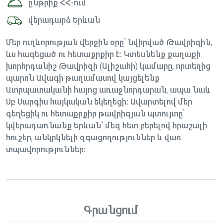
ընթրիք ՀՀ-ում
վերադարձ Երևան
Մեր ուղևորության վերջին օրը՝ նվիրված Թավրիզին,
ևս հագեցած ու հետաքրքիր է: Կտեսնենք քաղաքի
խորհրդանիշ Թավրիզի (Ալիշահի) կամարը, որտեղից
պարոն Ավագի թաղամասով կայցելենք
Ատրպատականի հայոց առաջնորդարան, ապա նաև
Սբ Սարգիս հայկական եկեղեցի: Ավարտելով մեր
գեղեցիկ ու հետաքրքիր թավրիզյան պտույտը՝
կվերադառնանք Երևան՝ մեզ հետ բերելով հրաշալի
հուշեր, անկրկնելի զգացողություններ և վառ
տպավորություններ։
Գրանցում