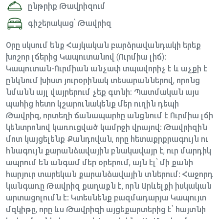
ընթրիք Թավրիզում
գիշերակաց՝ Թավրիզ
Օրը սկսում ենք Հայկական բարձրավանդակի երեք
խոշոր լճերից Կապուտանով (Ուրմիա լիճ):
Կապուտան-Ուրմիան անչափ տպավորիչ է և աչքի է
ընկնում խիստ յուրօրինակ տեսարաններով, որոնց
նմանն այլ վայրերում չեք գտնի։ Պատմական այս
պահից հետո կշարունակենք մեր ուղին դեպի
Թավրիզ, որտեղի ճանապարհը անցնում է Ուրմիա լճի
կենտրոնով կառուցված կամրջի վրայով: Թավրիզին
մոտ կայցելենք Քանդովան, որը հետաքրքրագույն ու
հնագույն քարանձավային բնակավայր է, ուր մարդիկ
ապրում են անգամ մեր օրերում, այն էլ՝ մի քանի
հարյուր տարեկան քարանձավային տներում: Հաջորդ
կանգառը Թավրիզ քաղաքն է, որն Արևելքի իսկական
արտացոլումն է: Կտեսնենք բազմադարյա Կապույտ
մզկիթը, որը ևս Թավրիզի այցեքարտերից է՝ հայտնի