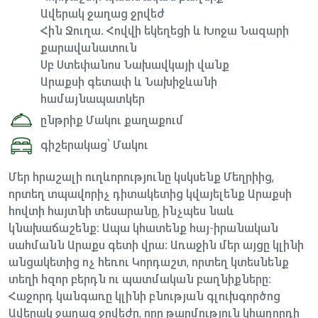
Ավերակ ջաղաց ջրվեժ
Հին Ջուղա. Հովվի եկեղեցի և Խոջա Նազարի
քարավանատուն
Սբ Ստեփանոս Նախավկայի վանք
Արաքսի գետափ և Նախիջևանի
համայնապատկեր
ընթրիք Մակու քաղաքում
գիշերակաց՝ Մակու
Մեր հրաշալի ուղևորությունը կսկսենք Մեղրիից,
որտեղ տպավորիչ դիտակետից կվայելենք Արաքսի
հովտի հայտնի տեսարանը, ինչպես նաև
կնախաճաշենք։ Ապա կհատենք հայ-իրանական
սահմանն Արաքս գետի վրա: Առաջին մեր այցը կլինի
անցակետից ոչ հեռու Կորդաշտ, որտեղ կտեսնենք
տեղի հզոր բերդն ու պատմական բաղնիքները։
Հաջորդ կանգառը կլինի բնության գլուխգործոց
Ավերակ ջաղաց ջրվեժը, որը թարմություն կհաղորդի