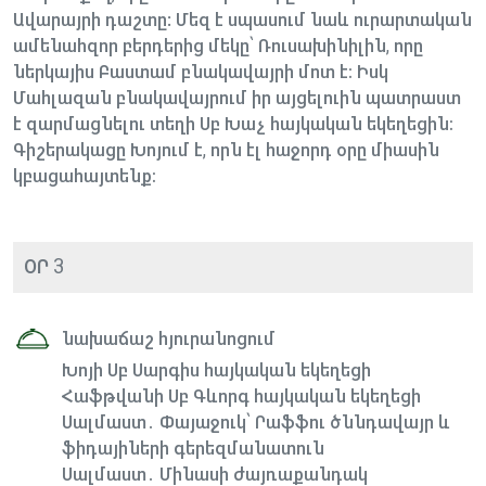
Ավարայրի դաշտը: Մեզ է սպասում նաև ուրարտական
ամենահզոր բերդերից մեկը՝ Ռուսախինիլին, որը
ներկայիս Բաստամ բնակավայրի մոտ է։ Իսկ
Մահլազան բնակավայրում իր այցելուին պատրաստ
է զարմացնելու տեղի Սբ Խաչ հայկական եկեղեցին։
Գիշերակացը Խոյում է, որն էլ հաջորդ օրը միասին
կբացահայտենք։
ՕՐ 3
նախաճաշ հյուրանոցում
Խոյի Սբ Սարգիս հայկական եկեղեցի
Հաֆթվանի Սբ Գևորգ հայկական եկեղեցի
Սալմաստ․ Փայաջուկ՝ Րաֆֆու ծննդավայր և
ֆիդայիների գերեզմանատուն
Սալմաստ․ Մինասի ժայռաքանդակ