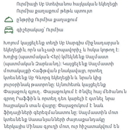
Ուրմիայի Սբ Ստեփանոս հայկական եկեղեցի
Ուրմիա քաղաքում թեթև պտույտ
ընթրիք Ուրմիա քաղաքում
գիշերակաց՝ Ուրմիա
Խոյում կայցելենք տեղի Սբ Սարգիս միջնադարյան
եկեղեցին, որն անչափ տպավորիչ և հսկա կոթող է։
Խոյից (պատմական Հեր) կմեկնենք Սալմաստ
(պատմական Զարևանդ)։ Կայցելենք Սալմաստի
մոտակայքի Հաֆթվան բնակավայր, որտեղ
կտեսնենք Սբ Գևորգ եկեղեցին և նրան կից
յուրօրինակ թատրոնը։ Այնուհետև կայցելենք
Փայաջուկ գյուղ․ Փայաջուկում է ծնվել հայ մեծանուն
գրող Րաֆֆին և որտեղ դեռ կարելի է գտնել նրա
հայրական տան վայրը: Փայաջուկում է նաև
ֆիդայիների գերեզմանատունը։ Սալմաստին մոտ
կտեսնենք Սասանյանների ժայռաքանդակը
ներկայիս Մինաս գյուղի մոտ, ուր հիշատակվում են