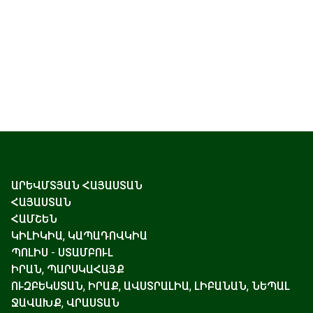
ԱՐԵՎՄՏՅԱՆ ՀԱՅԱՍՏԱՆ
ՀԱՅԱՍՏԱՆ
ՀԱՄՇԵՆ
ԿԻԼԻԿԻԱ, ԿԱՊԱԴՈՎԿԻԱ
ՊՈԼԻՍ - ՍՏԱՄԲՈՒԼ
ԻՐԱՆ, ՊԱՐՍԿԱՀԱՅՔ
ՈՒԶԲԵԿՍՏԱՆ, ԻՐԱՔ, ԱՎՍՏՐԱԼԻԱ, ԼԻԲԱՆԱՆ, ՆԵՊԱԼ
ՋԱՎԱԽՔ, ՎՐԱՍՏԱՆ