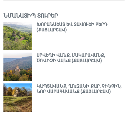
ՆՄԱՆԱՏԻՊ ՏՈՒՐԵՐ
ԽՈՐԱՆԱՇԱՏ ԵՎ ՏԱՎՈՒՇԻ ԲԵՐԴ
(ՔԱՅԼԱՐՇԱՎ)
ՍՐՎԵՂԻ ՎԱՆՔ, ՄԱԿԱՐԱՎԱՆՔ,
ԾՌՎԻԶԻ ՎԱՆՔ (ՔԱՅԼԱՐՇԱՎ)
ԿԱՊՏԱՎԱՆՔ, ՂՈւԶԱՆԻ ՔԱՐ, ՉԻՆՉԻՆ,
ՆՈՐ ՎԱՐԱԳԱՎԱՆՔ (ՔԱՅԼԱՐՇԱՎ)