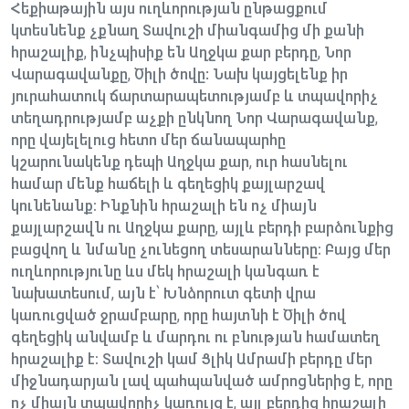
Հեքիաթային այս ուղևորության ընթացքում
կտեսնենք չքնաղ Տավուշի միանգամից մի քանի
հրաշալիք, ինչպիսիք են Աղջկա քար բերդը, Նոր
Վարագավանքը, Ծիլի ծովը: Նախ կայցելենք իր
յուրահատուկ ճարտարապետությամբ և տպավորիչ
տեղադրությամբ աչքի ընկնող Նոր Վարագավանք,
որը վայելելուց հետո մեր ճանապարհը
կշարունակենք դեպի Աղջկա քար, ուր հասնելու
համար մենք հաճելի և գեղեցիկ քայլարշավ
կունենանք։ Ինքնին հրաշալի են ոչ միայն
քայլարշավն ու Աղջկա քարը, այլև բերդի բարձունքից
բացվող և նմանը չունեցող տեսարանները։ Բայց մեր
ուղևորությունը ևս մեկ հրաշալի կանգառ է
նախատեսում, այն է՝ Խնձորուտ գետի վրա
կառուցված ջրամբարը, որը հայտնի է Ծիլի ծով
գեղեցիկ անվամբ և մարդու ու բնության համատեղ
հրաշալիք է։ Տավուշի կամ Ցլիկ Ամրամի բերդը մեր
միջնադարյան լավ պահպանված ամրոցներից է, որը
ոչ միայն տպավորիչ կառույց է, այլ բերդից հրաշալի