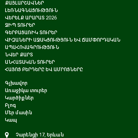
ՔԱՅԼԱՐՇԱՎՆԵՐ
ԼԵՌՆԱԳՆԱՑՈՒԹՅՈՒՆ
ՎԵՐԵԼՔ ԱՐԱՐԱՏ 2026
ՋԻՊ ՏՈՒՐԵՐ
ԳԵՐԲԱՑԱՌԻԿ ՏՈՒՐԵՐ
ՎԻԶԱՆԵՐԻ ԱՋԱԿՑՈՒԹՅՈՒՆ ԵՎ ՃԱՄՓՈՐԴԱԿԱՆ
ԱՊԱՀՈՎԱԳՐՈՒԹՅՈՒՆ
ՆՎԵՐ ՔԱՐՏ
ԱՆՀԱՏԱԿԱՆ ՏՈՒՐԵՐ
ՀԱՅՈՑ ԲԵՐԴԵՐԸ ԵՎ ԱՄՐՈՑՆԵՐԸ
Գլխավոր
Առաջիկա տուրեր
Կարծիքներ
Բլոգ
Մեր մասին
Կապ
Չարենցի 17, Երևան