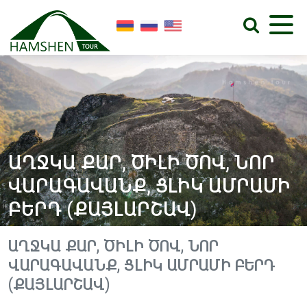
ԱՂՋԿԱ ՔԱՐ, ԾԻԼԻ ԾՈՎ, ՆՈՐ
ՎԱՐԱԳԱՎԱՆՔ, ՑԼԻԿ ԱՄՐԱՄԻ
ԲԵՐԴ (ՔԱՅԼԱՐՇԱՎ)
ԱՂՋԿԱ ՔԱՐ, ԾԻԼԻ ԾՈՎ, ՆՈՐ
ՎԱՐԱԳԱՎԱՆՔ, ՑԼԻԿ ԱՄՐԱՄԻ ԲԵՐԴ
(ՔԱՅԼԱՐՇԱՎ)