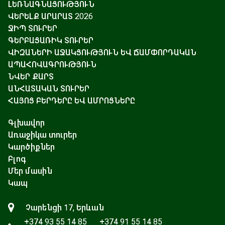
ԼԵՌՆԱԳՆԱՑՈՒԹՅՈՒՆ
ՎԵՐԵԼՔ ԱՐԱՐԱՏ 2026
ՋԻՊ ՏՈՒՐԵՐ
ԳԵՐԲԱՑԱՌԻԿ ՏՈՒՐԵՐ
ՎԻԶԱՆԵՐԻ ԱՋԱԿՑՈՒԹՅՈՒՆ ԵՎ ՃԱՄՓՈՐԴԱԿԱՆ
ԱՊԱՀՈՎԱԳՐՈՒԹՅՈՒՆ
ՆՎԵՐ ՔԱՐՏ
ԱՆՀԱՏԱԿԱՆ ՏՈՒՐԵՐ
ՀԱՅՈՑ ԲԵՐԴԵՐԸ ԵՎ ԱՄՐՈՑՆԵՐԸ
Գլխավոր
Առաջիկա տուրեր
Կարծիքներ
Բլոգ
Մեր մասին
Կապ
Չարենցի 17, Երևան
+374 93 55 14 85
+374 91 55 14 85