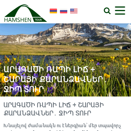
ԱՐԱԳԱԾԻ ՌԱՊԻ ԼԻՃ +
ՇԱՐԱՅԻ ՔԱՐԱՆՁԱՎՆԵՐ․
ՋԻՊ ՏՈՒՐ
ԱՐԱԳԱԾԻ ՌԱՊԻ ԼԻՃ + ՇԱՐԱՅԻ
ՔԱՐԱՆՁԱՎՆԵՐ․ ՋԻՊ ՏՈՒՐ
Խնայելով ժամանակն ու էներգիան՝ մեր տպավորչ