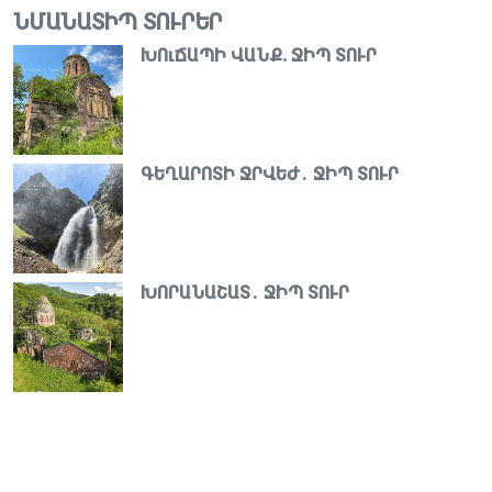
ՆՄԱՆԱՏԻՊ ՏՈՒՐԵՐ
ԽՈւՃԱՊԻ ՎԱՆՔ. ՋԻՊ ՏՈՒՐ
ԳԵՂԱՐՈՏԻ ՋՐՎԵԺ․ ՋԻՊ ՏՈՒՐ
ԽՈՐԱՆԱՇԱՏ․ ՋԻՊ ՏՈՒՐ