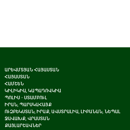
ԱՐԵՎՄՏՅԱՆ ՀԱՅԱՍՏԱՆ
ՀԱՅԱՍՏԱՆ
ՀԱՄՇԵՆ
ԿԻԼԻԿԻԱ, ԿԱՊԱԴՈՎԿԻԱ
ՊՈԼԻՍ - ՍՏԱՄԲՈՒԼ
ԻՐԱՆ, ՊԱՐՍԿԱՀԱՅՔ
ՈՒԶԲԵԿՍՏԱՆ, ԻՐԱՔ, ԱՎՍՏՐԱԼԻԱ, ԼԻԲԱՆԱՆ, ՆԵՊԱԼ
ՋԱՎԱԽՔ, ՎՐԱՍՏԱՆ
ՔԱՅԼԱՐՇԱՎՆԵՐ