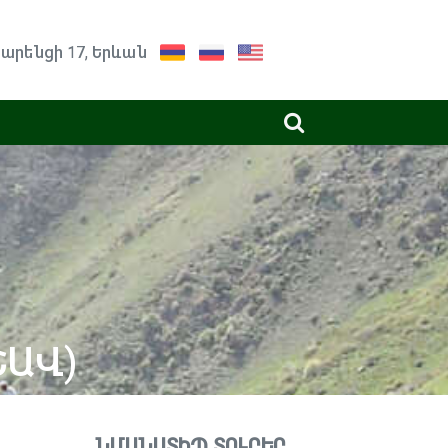
արենցի 17, Երևան
ՇԱՎ)
ՆՄԱՆԱՏԻՊ ՏՈՒՐԵՐ