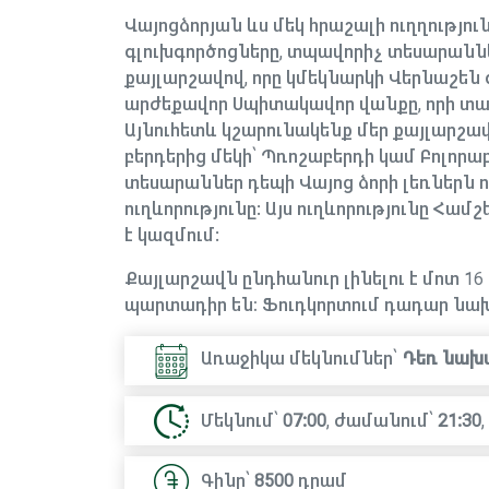
Վայոցձորյան ևս մեկ հրաշալի ուղղությ
գլուխգործոցները, տպավորիչ տեսարաններ
քայլարշավով, որը կմեկնարկի Վերնաշեն 
արժեքավոր Սպիտակավոր վանքը, որի տա
Այնուհետև կշարունակենք մեր քայլարշա
բերդերից մեկի՝ Պռոշաբերդի կամ Բոլորա
տեսարաններ դեպի Վայոց ձորի լեռներն ո
ուղևորությունը: Այս ուղևորությունը Հա
է կազմում:
Քայլարշավն ընդհանուր լինելու է մոտ 1
պարտադիր են։ Ֆուդկորտում դադար նախ
Առաջիկա մեկնումներ՝
Դեռ նախ
Մեկնում՝
07:00
,
ժամանում՝
21:30
,
Գինը՝
8500
դրամ