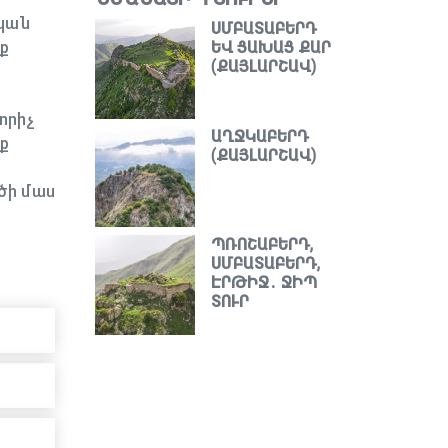
ական
ՍՄԲԱՏԱԲԵՐԴ
ք
ԵՎ ՑԱԽԱՑ ՔԱՐ
(ՔԱՅԼԱՐՇԱՎ)
որիչ
ԱՂՋԿԱԲԵՐԴ
ք
(ՔԱՅԼԱՐՇԱՎ)
գծի մաս
ՊՌՈՇԱԲԵՐԴ,
ՍՄԲԱՏԱԲԵՐԴ,
ԷՐԹԻՋ․ ՋԻՊ
ՏՈՒՐ