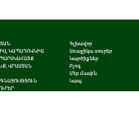
ՍՏԱՆ
Գլխավոր
ԻԱ, ԿԱՊԱԴՈՎԿԻԱ
Առաջիկա տուրեր
 ՊԱՐՍԿԱՀԱՅՔ
Կարծիքներ
Ք, ՎՐԱՍՏԱՆ
Բլոգ
Մեր մասին
ԱԳՆԱՑՈՒԹՅՈՒՆ
Կապ
ՈՒՐԵՐ
ԵՐԻ ԱՋԱԿՑՈՒԹՅՈՒՆ ԵՎ
ՈՐԴԱԿԱՆ
ՈՎԱԳՐՈՒԹՅՈՒՆ
ԱԿԱՆ ՏՈՒՐԵՐ