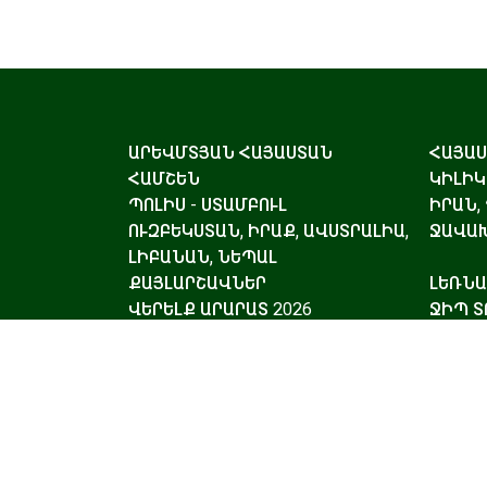
ԱՐԵՎՄՏՅԱՆ ՀԱՅԱՍՏԱՆ
ՀԱՅԱ
ՀԱՄՇԵՆ
ԿԻԼԻԿ
ՊՈԼԻՍ - ՍՏԱՄԲՈՒԼ
ԻՐԱՆ,
ՈՒԶԲԵԿՍՏԱՆ, ԻՐԱՔ, ԱՎՍՏՐԱԼԻԱ,
ՋԱՎԱԽ
ԼԻԲԱՆԱՆ, ՆԵՊԱԼ
ՔԱՅԼԱՐՇԱՎՆԵՐ
ԼԵՌՆ
ՎԵՐԵԼՔ ԱՐԱՐԱՏ 2026
ՋԻՊ Տ
ԳԵՐԲԱՑԱՌԻԿ ՏՈՒՐԵՐ
ՎԻԶԱՆ
ՃԱՄՓ
ԱՊԱՀ
ՆՎԵՐ ՔԱՐՏ
ԱՆՀԱՏ
ՀԱՅՈՑ ԲԵՐԴԵՐԸ ԵՎ ԱՄՐՈՑՆԵՐԸ