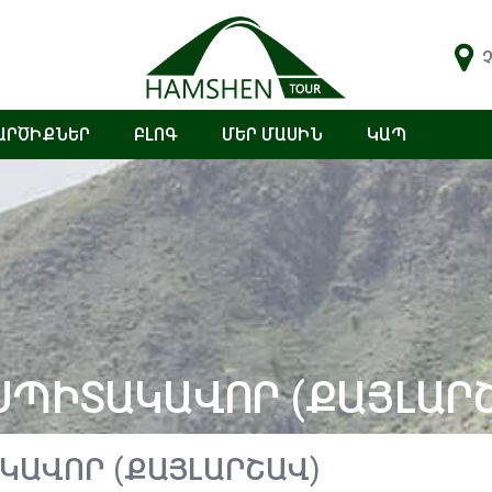
Չ
ԱՐԾԻՔՆԵՐ
ԲԼՈԳ
ՄԵՐ ՄԱՍԻՆ
ԿԱՊ
ՍՊԻՏԱԿԱՎՈՐ (ՔԱՅԼԱՐ
ԿԱՎՈՐ (ՔԱՅԼԱՐՇԱՎ)