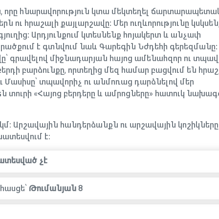
ուն, որը հնարավորություն կտա մեկտեղել ճարտարապետ
ն ու հրաշալի քայլարշավը: Մեր ուղևորությունը կսկսեն
գյուղից: Արդյունքում կտեսնենք հոյակերտ և անչափ
րածքում է գտնվում նաև Գարեգին Նժդեհի գերեզմանը:
վը՝ գրավելով միջնադարյան հայոց ամենահզոր ու տպավ
բերդի բարձունքը, որտեղից մեզ համար բացվում են հրաշ
ւ Մասիսը՝ տպավորիչ ու անմոռաց դարձնելով մեր
մշեն տուրի «Հայոց բերդերը և ամրոցները» հատուկ նախա
6 կմ։ Արշավային հանդերձանքն ու արշավային կոշիկները
ատեսվում է։
ատեսված չէ
հասցե՝
Թումանյան 8