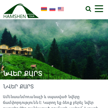
ՆՎԵՐ ՔԱՐՏ
ՆՎԵՐ ՔԱՐՏ
Ամենաանմոռանալի և սպասված նվերը
ճամփորդությունն է: Կարող եք ձեռք բերել նվեր