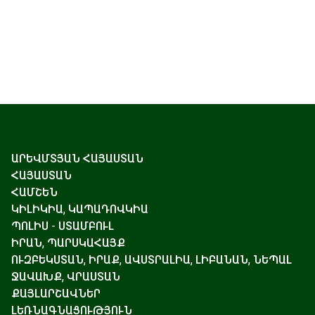
ԱՐԵՎՄՏՅԱՆ ՀԱՅԱՍՏԱՆ
ՀԱՅԱՍՏԱՆ
ՀԱՄՇԵՆ
ԿԻԼԻԿԻԱ, ԿԱՊԱԴՈՎԿԻԱ
ՊՈԼԻՍ - ՍՏԱՄԲՈՒԼ
ԻՐԱՆ, ՊԱՐՍԿԱՀԱՅՔ
ՈՒԶԲԵԿՍՏԱՆ, ԻՐԱՔ, ԱՎՍՏՐԱԼԻԱ, ԼԻԲԱՆԱՆ, ՆԵՊԱԼ
ՋԱՎԱԽՔ, ՎՐԱՍՏԱՆ
ՔԱՅԼԱՐՇԱՎՆԵՐ
ԼԵՌՆԱԳՆԱՑՈՒԹՅՈՒՆ