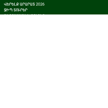
ՎԵՐԵԼՔ ԱՐԱՐԱՏ 2026
ՋԻՊ ՏՈՒՐԵՐ
ԳԵՐԲԱՑԱՌԻԿ ՏՈՒՐԵՐ
ՎԻԶԱՆԵՐԻ ԱՋԱԿՑՈՒԹՅՈՒՆ ԵՎ ՃԱՄՓՈՐԴԱԿԱՆ
ԱՊԱՀՈՎԱԳՐՈՒԹՅՈՒՆ
ՆՎԵՐ ՔԱՐՏ
ԱՆՀԱՏԱԿԱՆ ՏՈՒՐԵՐ
ՀԱՅՈՑ ԲԵՐԴԵՐԸ ԵՎ ԱՄՐՈՑՆԵՐԸ
Գլխավոր
Առաջիկա տուրեր
Կարծիքներ
Բլոգ
Մեր մասին
Կապ
Չարենցի 17, Երևան
+374 93 55 14 85
+374 91 55 14 85