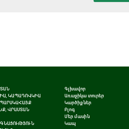
ՍՏԱՆ
Գլխավոր
ԻԱ, ԿԱՊԱԴՈՎԿԻԱ
Առաջիկա տուրեր
 ՊԱՐՍԿԱՀԱՅՔ
Կարծիքներ
Ք, ՎՐԱՍՏԱՆ
Բլոգ
Մեր մասին
ԱԳՆԱՑՈՒԹՅՈՒՆ
Կապ