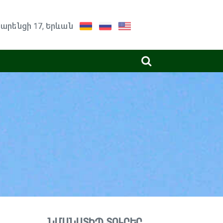
արենցի 17, Երևան
ՆՄԱՆԱՏԻՊ ՏՈՒՐԵՐ