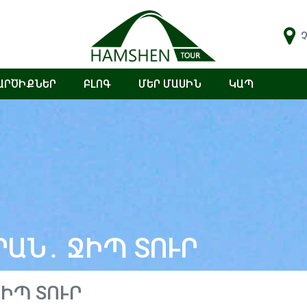
Չ
ԱՐԾԻՔՆԵՐ
ԲԼՈԳ
ՄԵՐ ՄԱՍԻՆ
ԿԱՊ
ՐԱՆ․ ՋԻՊ ՏՈՒՐ
ԻՊ ՏՈՒՐ