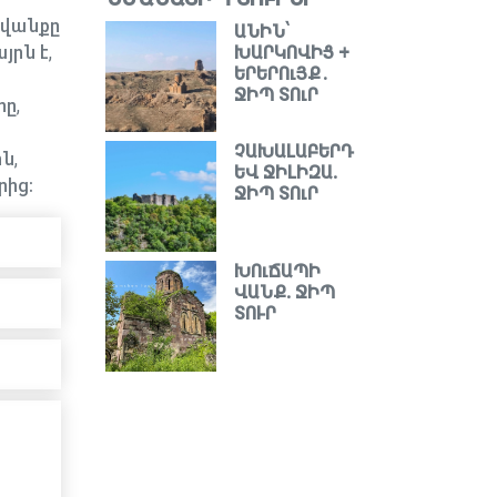
 վանքը
ԱՆԻՆ՝
րն է,
ԽԱՐԿՈՎԻՑ +
ԵՐԵՐՈւՅՔ․
ՋԻՊ ՏՈւՐ
ը,
ՉԱԽԱԼԱԲԵՐԴ
ն,
ԵՎ ՋԻԼԻԶԱ.
րից։
ՋԻՊ ՏՈւՐ
ԽՈւՃԱՊԻ
ՎԱՆՔ. ՋԻՊ
ՏՈՒՐ