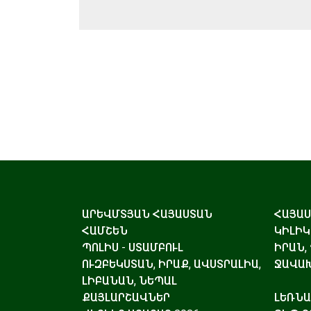
ԱՐԵՎՄՏՅԱՆ ՀԱՅԱՍՏԱՆ
ՀԱՅԱ
ՀԱՄՇԵՆ
ԿԻԼԻԿ
ՊՈԼԻՍ - ՍՏԱՄԲՈՒԼ
ԻՐԱՆ,
ՈՒԶԲԵԿՍՏԱՆ, ԻՐԱՔ, ԱՎՍՏՐԱԼԻԱ,
ՋԱՎԱԽ
ԼԻԲԱՆԱՆ, ՆԵՊԱԼ
ՔԱՅԼԱՐՇԱՎՆԵՐ
ԼԵՌՆ