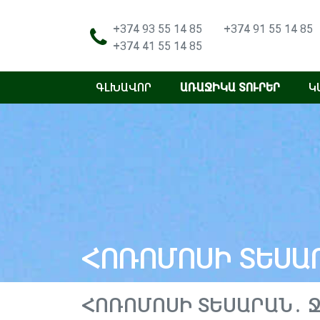
+374 93 55 14 85
+374 91 55 14 85
+374 41 55 14 85
ԳԼԽԱՎՈՐ
ԱՌԱՋԻԿԱ ՏՈՒՐԵՐ
Կ
ՀՈՌՈՄՈՍԻ ՏԵՍԱ
ՀՈՌՈՄՈՍԻ ՏԵՍԱՐԱՆ․ Ջ