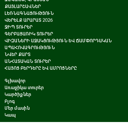
ՔԱՅԼԱՐՇԱՎՆԵՐ
ԼԵՌՆԱԳՆԱՑՈՒԹՅՈՒՆ
ՎԵՐԵԼՔ ԱՐԱՐԱՏ 2026
ՋԻՊ ՏՈՒՐԵՐ
ԳԵՐԲԱՑԱՌԻԿ ՏՈՒՐԵՐ
ՎԻԶԱՆԵՐԻ ԱՋԱԿՑՈՒԹՅՈՒՆ ԵՎ ՃԱՄՓՈՐԴԱԿԱՆ
ԱՊԱՀՈՎԱԳՐՈՒԹՅՈՒՆ
ՆՎԵՐ ՔԱՐՏ
ԱՆՀԱՏԱԿԱՆ ՏՈՒՐԵՐ
ՀԱՅՈՑ ԲԵՐԴԵՐԸ ԵՎ ԱՄՐՈՑՆԵՐԸ
Գլխավոր
Առաջիկա տուրեր
Կարծիքներ
Բլոգ
Մեր մասին
Կապ