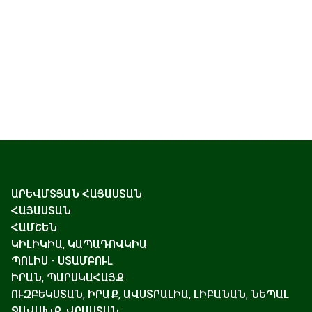
ԱՐԵՎՄՏՅԱՆ ՀԱՅԱՍՏԱՆ
ՀԱՅԱՍՏԱՆ
ՀԱՄՇԵՆ
ԿԻԼԻԿԻԱ, ԿԱՊԱԴՈՎԿԻԱ
ՊՈԼԻՍ - ՍՏԱՄԲՈՒԼ
ԻՐԱՆ, ՊԱՐՍԿԱՀԱՅՔ
ՈՒԶԲԵԿՍՏԱՆ, ԻՐԱՔ, ԱՎՍՏՐԱԼԻԱ, ԼԻԲԱՆԱՆ, ՆԵՊԱԼ
ՋԱՎԱԽՔ, ՎՐԱՍՏԱՆ