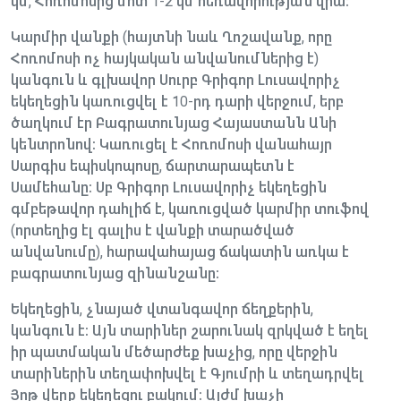
կմ, Հոռոմոսից մոտ 1-2 կմ հեռավորության վրա։
Կարմիր վանքի (հայտնի նաև Ղոշավանք, որը
Հոռոմոսի ոչ հայկական անվանումներից է)
կանգուն և գլխավոր Սուրբ Գրիգոր Լուսավորիչ
եկեղեցին կառուցվել է 10-րդ դարի վերջում, երբ
ծաղկում էր Բագրատունյաց Հայաստանն Անի
կենտրոնով։ Կառուցել է Հոռոմոսի վանահայր
Սարգիս եպիսկոպոսը, ճարտարապետն է
Սամեհանը։ Սբ Գրիգոր Լուսավորիչ եկեղեցին
գմբեթավոր դահլիճ է, կառուցված կարմիր տուֆով
(որտեղից էլ գալիս է վանքի տարածված
անվանումը), հարավահայաց ճակատին առկա է
բագրատունյաց զինանշանը։
Եկեղեցին, չնայած վտանգավոր ճեղքերին,
կանգուն է։ Այն տարիներ շարունակ զրկված է եղել
իր պատմական մեծարժեք խաչից, որը վերջին
տարիներին տեղափոխվել է Գյումրի և տեղադրվել
Յոթ վերք եկեղեցու բակում։ Այժմ խաչի