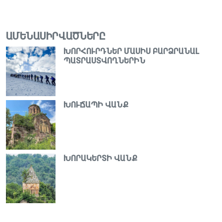
ԱՄԵՆԱՍԻՐՎԱԾՆԵՐԸ
ԽՈՐՀՈՒՐԴՆԵՐ ՄԱՍԻՍ ԲԱՐՁՐԱՆԱԼ
ՊԱՏՐԱՍՏՎՈՂՆԵՐԻՆ
ԽՈՒՃԱՊԻ ՎԱՆՔ
ԽՈՐԱԿԵՐՏԻ ՎԱՆՔ