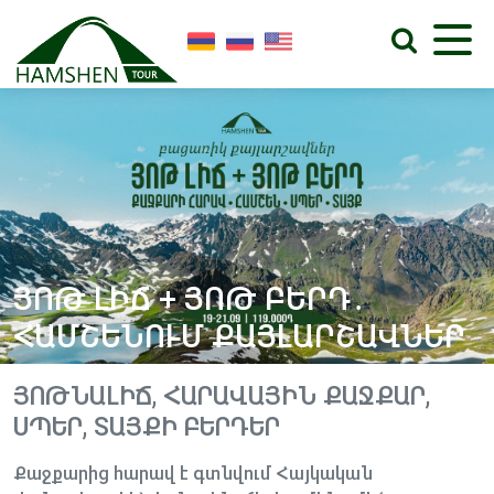
ՅՈԹ ԼԻՃ + ՅՈԹ ԲԵՐԴ․
ՀԱՄՇԵՆՈՒՄ ՔԱՅԼԱՐՇԱՎՆԵՐ
ՅՈԹՆԱԼԻՃ, ՀԱՐԱՎԱՅԻՆ ՔԱՋՔԱՐ,
ՍՊԵՐ, ՏԱՅՔԻ ԲԵՐԴԵՐ
Քաջքարից հարավ է գտնվում Հայկական