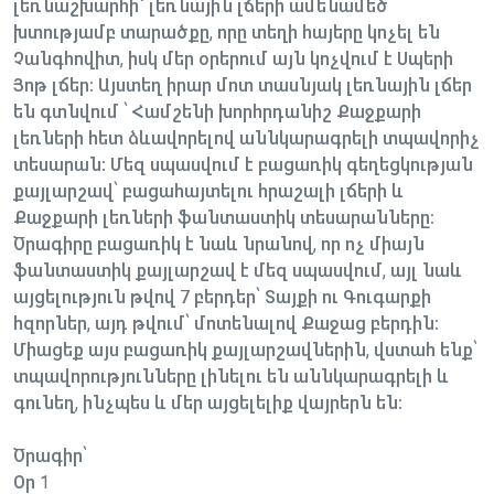
լեռնաշխարհի` լեռնային լճերի ամենամեծ
խտությամբ տարածքը, որը տեղի հայերը կոչել են
Չանգհովիտ, իսկ մեր օրերում այն կոչվում է Սպերի
Յոթ լճեր։ Այստեղ իրար մոտ տասնյակ լեռնային լճեր
են գտնվում ՝ Համշենի խորհրդանիշ Քաջքարի
լեռների հետ ձևավորելով աննկարագրելի տպավորիչ
տեսարան։ Մեզ սպասվում է բացառիկ գեղեցկության
քայլարշավ՝ բացահայտելու հրաշալի լճերի և
Քաջքարի լեռների ֆանտաստիկ տեսարանները։
Ծրագիրը բացառիկ է նաև նրանով, որ ոչ միայն
ֆանտաստիկ քայլարշավ է մեզ սպասվում, այլ նաև
այցելություն թվով 7 բերդեր՝ Տայքի ու Գուգարքի
հզորներ, այդ թվում՝ մոտենալով Քաջաց բերդին։
Միացեք այս բացառիկ քայլարշավներին, վստահ ենք՝
տպավորությունները լինելու են աննկարագրելի և
գունեղ, ինչպես և մեր այցելելիք վայրերն են։
Ծրագիր՝
Օր 1