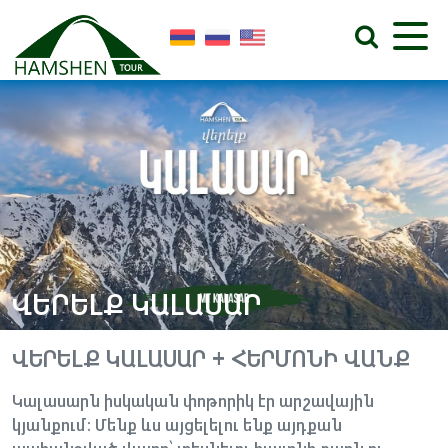
ՎԵՐԵԼՔ ԿԱԼԱՍԱՐ
ՎԵՐԵԼՔ ԿԱԼԱՍԱՐ + ՀԵՐՄՈՆԻ ՎԱՆՔ
Կալասարն իսկական փոթորիկ էր արշավային
կյանքում։ Մենք ևս այցելելու ենք այդքան