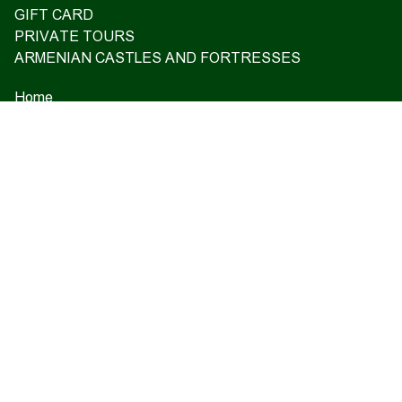
GIFT CARD
PRIVATE TOURS
ARMENIAN CASTLES AND FORTRESSES
Home
Upcoming tours
Reviews
Blog
About us
Contact us
17 Charents, Yerevan
+374 93 55 14 85
+374 91 55 14 85
+374 41 55 14 85
info@hamshen.am