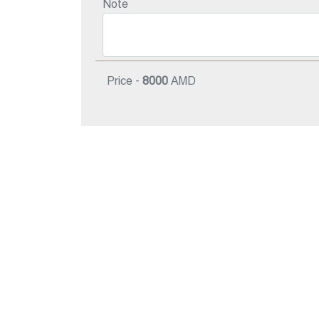
Note
Price -
8000
AMD