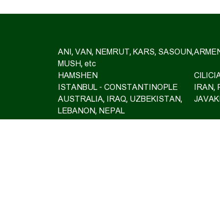
ANI, VAN, NEMRUT, KARS, SASOUN,
ARMEN
MUSH, etc
HAMSHEN
CILIC
ISTANBUL - CONSTANTINOPLE
IRAN,
AUSTRALIA, IRAQ, UZBEKISTAN,
JAVAK
LEBANON, NEPAL
HIKING
MOUN
ASCENT TO MT ARARAT 2026
OFF R
EXCLUSIVE TOURS
VISA 
INSU
GIFT CARD
PRIVA
ARMENIAN CASTLES AND
FORTRESSES