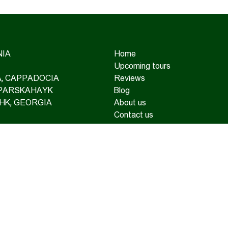
IA
Home
Upcoming tours
IA, CAPPADOCIA
Reviews
 PARSKAHAYK
Blog
HK, GEORGIA
About us
Contact us
TAINEERING
OAD TOURS
SUPPORT AND TRAVEL
RANCE
TE TOURS