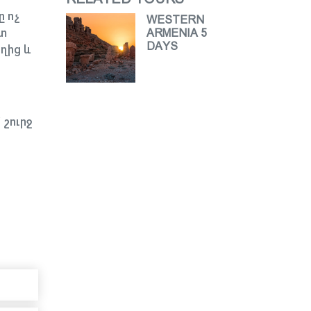
ը ոչ
WESTERN
ետ
ARMENIA 5
DAYS
ղից և
 շուրջ