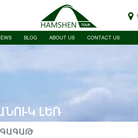
IEWS
BLOG
ABOUT US
CONTACT US
ԱՆՈՒԿ ԼԵՌ
 ԳԱԳԱԹ