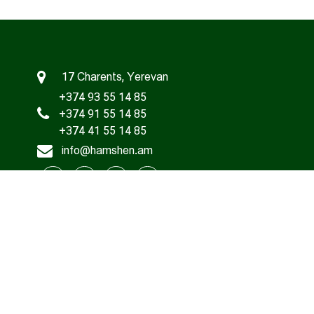
17 Charents, Yerevan
+374 93 55 14 85
+374 91 55 14 85
+374 41 55 14 85
info@hamshen.am