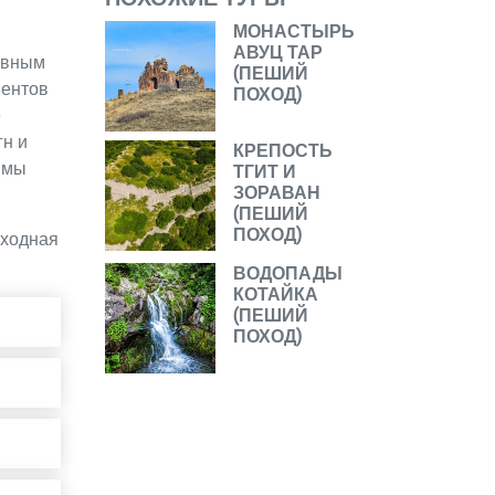
МОНАСТЫРЬ
АВУЦ ТАР
лавным
(ПЕШИЙ
ментов
ПОХОД)
е
н и
КРЕПОСТЬ
 мы
ТГИТ И
ЗОРАВАН
(ПЕШИЙ
ПОХОД)
оходная
ВОДОПАДЫ
КОТАЙКА
(ПЕШИЙ
ПОХОД)