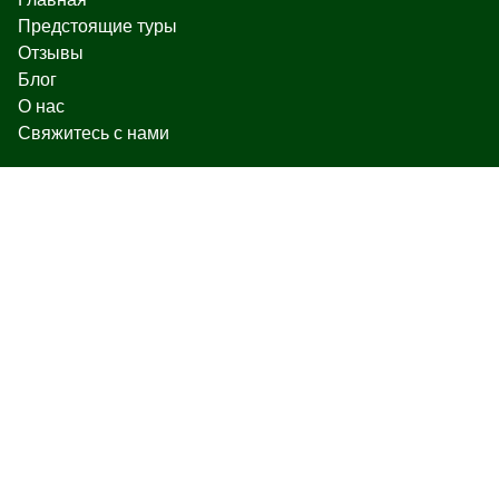
Предстоящие туры
Отзывы
Блог
О нас
Свяжитесь с нами
Чаренца 17, Ереван
+374 93 55 14 85
+374 91 55 14 85
+374 41 55 14 85
info@hamshen.am
© Copyright 2026 Hamshen Tour. All rights reserved.