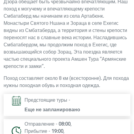
Дзора обещает быть чрезвычайно впечатляющим. Наш
поход к могучему и впечатляющему крепости
Смбатаберд мы начинаем из села Артабюнк.
Монастыри Святого Ншана и Зораца в селе Ехегис
видны из Смбатаберда, а территория и стены крепости
переносят нас в славные века истории. Насладившись
Смбатабердом, мы продолжим поход в Ехегис, где
возвышающийся собор Зорац. Эта поездка является
частью специального проекта Амшен Тура “Армянские
крепости и замки”.
Поход составляет около 8 км (всесторонне). Для похода
нужны походная обувь и походная одежда.
Предстоящие туры -
Еще не запланировано
Отправление -
08:00
,
Прибытие -
19:00
,