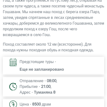
Гош, а также прогуляемся по густому лесу, открывая на
своем пути чудеса, а также посетив чудесный монастырь
Гошаванк. Мы начнем наш поход с берега озера Парз,
затем, увидев спрятанные в лесах средневековые
хачкары, доберемся до великолепного Гошаванка, затем
продолжим поход к озеру Гош, после чего
возвращаемся в село Гош.
Поход составляет около 12 км (всесторонне). Для
похода нужны походная обувь и походная одежда.
Предстоящие туры -
Еще не запланировано
Отправление -
08:00
,
Прибытие -
21:00
,
Адрес -
Туманяна 8
Цена -
8500
драм