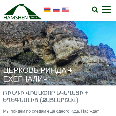
ЦЕРКОВЬ РИНДА +
ЕХЕГНАЛИЧ
ՌԻՆԴԻ ՎԻՄԱՓՈՐ ԵԿԵՂԵՑԻ +
ԵՂԵԳՆԱԼԻՃ (ՔԱՅԼԱՐՇԱՎ)
Мы пойдём по следам ещё одного чуда. Нас ждет