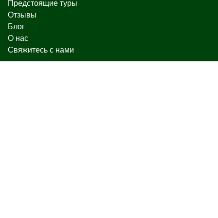
Предстоящие туры
Отзывы
Блог
О нас
Свяжитесь с нами
Чаренца 17, Ереван
+374 93 55 14 85
+374 91 55 14 85
+374 41 55 14 85
info@hamshen.am
© Copyright 2026 Hamshen Tour. All rights reserved.