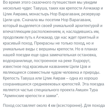
Во время этого сказочного путешествия мы увидим
несколько чудес Тавуша, таких как крепости Ахчкакар и
Цлик Амрама, монастырь Нор Варагаванк, резервуар
Цили цов. Сначала мы посетим Нор Варагаванк,
который выделяется своей уникальной архитектурой и
впечатляющим расположением, и, насладившись им,
продолжим путь к Ахчкакар, где нас ждет приятный и
красивый поход. Прекрасны не только поход, но и
уникальные виды с вершины крепости. Но в планах
нашей поездки еще одна замечательная остановка,
водохранилище, построенное на реке Хндзорут,
известное под красивым названием Цили Цов и
являющееся совместным чудом человека и природы.
Крепость Тавуша или Цлик Амрам – одна из хорошо
сохранившихся средневековых крепостей. Эта поездка
является частью специального проекта Амшен Тура
“Армянские крепости и замки”.
Поход составляет около 4 км (всесторонне). Для похода