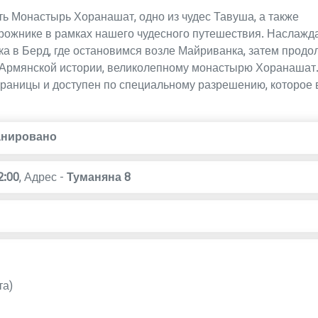
ь Монастырь Хоранашат, одно из чудес Тавуша, а также
рожнике в рамках нашего чудесного путешествия. Наслажд
а в Берд, где остановимся возле Майриванка, затем прод
 Армянской истории, великолепному монастырю Хоранашат
границы и доступен по специальному разрешению, которое в
анировано
2:00
,
Адрес -
Туманяна 8
та)