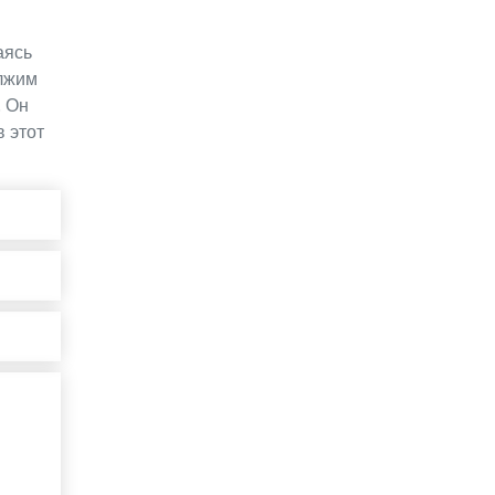
аясь
олжим
. Он
 этот