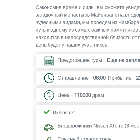
Сэкономив время и силы, вы сможете увидет
загадочный монастырь Майриванк на внедо
чудесными видами, мы проедем из Чамбарак
путь к одному из самых важных памятников
находится в непосредственной близости от 
день будет у наших участников.
Предстоящие туры -
Еще не запл
Отправление -
08:00
,
Прибытие -
2
Цена -
110000
драм
Включает
Внедорожники Nissan Xterra (3 мес
Опытный гид-водитель