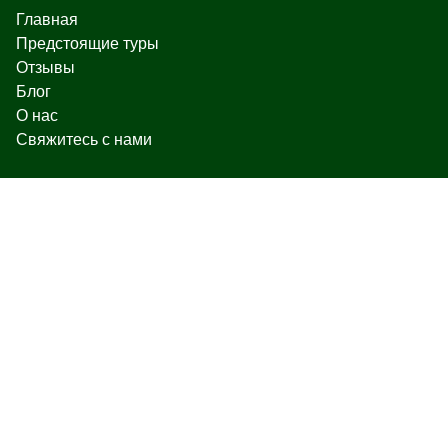
Главная
Предстоящие туры
Отзывы
Блог
О нас
Свяжитесь с нами
Чаренца 17, Ереван
+374 93 55 14 85
+374 91 55 14 85
+374 41 55 14 85
info@hamshen.am
© Copyright 2026 Hamshen Tour. All rights reserved.